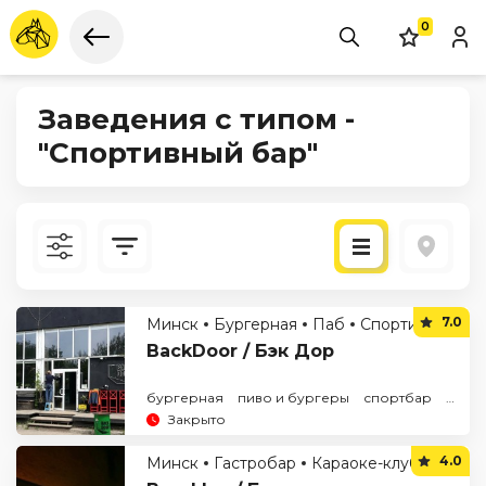
0
Заведения с типом -
"Спортивный бар"
Новые
7.0
Минск
Бургерная
Паб
Спортивный бар
По рейтингу
BackDoor / Бэк Дор
бургерная
пиво и бургеры
спортбар
спор
Закрыто
4.0
Минск
Гастробар
Караоке-клуб
Спортивный бар