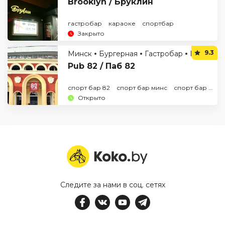
Brooklyn / Бруклин
гастробар
караоке
спортбар
Закрыто
9.3
Минск
Бургерная
Гастробар
Паб
Спо
Pub 82 / Паб 82
спорт бар 82
спорт бар минс
спорт бар на динамо
Открыто
Следите за нами в соц. сетях