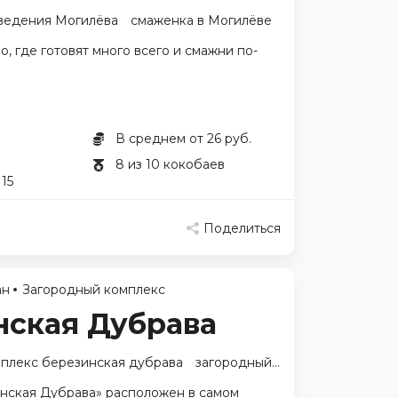
ведения Могилёва
смаженка в Могилёве
, где готовят много всего и смажни по-
В среднем от 26 руб.
8 из 10 кокобаев
15
Поделиться
ан
Загородный комплекс
нская Дубрава
плекс березинская дубрава
загородный комплекс могилев
нская Дубрава» расположен в самом