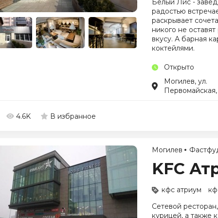
Белый Лис - завед
радостью встречае
раскрывает сочет
никого не оставя
вкусу. А барная к
коктейлями.
Открыто
Могилев, ул.
Первомайская,
4.6K
В избранное
Могилев
Фастфу
KFC Ат
кфс атриум
кф
Сетевой ресторан
курицей, а также 