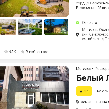
сердце Березинск
Березины в 25 кил
Открыто
Могилев, Осип
р-н, Свислочски
км, вблизи д.П
4.1K
В избранное
Могилев
Рестор
Белый 
на осн
1.0
римская пицца 