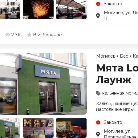
Закрыто
Могилев, ул. Л
11
2.7K
В избранное
Могилев
Бар
Ка
Мята Lo
Лаунж
кальянная моги
Кальян, чайные це
настольные игры.
Закрыто
Могилев, ул.
Первомайская,