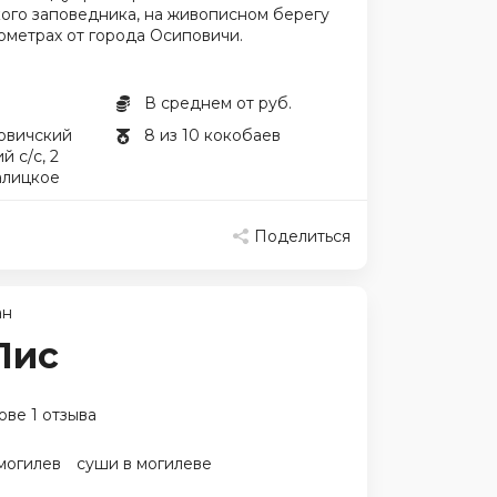
ого заповедника, на живописном берегу
ометрах от города Осиповичи.
В среднем от руб.
овичский
8 из 10 кокобаев
й с/с, 2
алицкое
Поделиться
ан
Лис
ове 1 отзыва
могилев
суши в могилеве