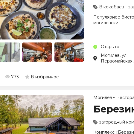
8 кокобаев
за
Популярное бистро
могилёвски
Открыто
Могилев, ул.
Первомайская, 
773
В избранное
Могилев
Рестор
Берези
загородный ком
Комплекс «Берези