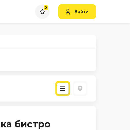
0
Войти
ка бистро