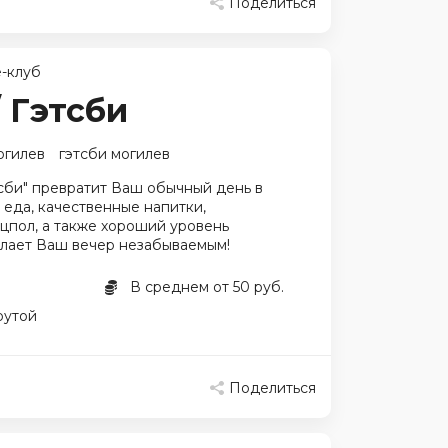
Поделиться
-клуб
/ Гэтсби
огилев
гэтсби могилев
сби" превратит Ваш обычный день в
 еда, качественные напитки,
цпол, а также хороший уровень
лает Ваш вечер незабываемым!
В среднем от 50 руб.
рутой
Поделиться