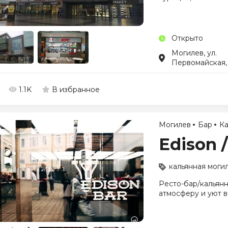
Открыто
Могилев, ул.
Первомайская,
1.1K
В избранное
Могилев
Бар
Ка
Edison 
кальянная моги
Ресто-бар/кальянн
атмосферу и уют в