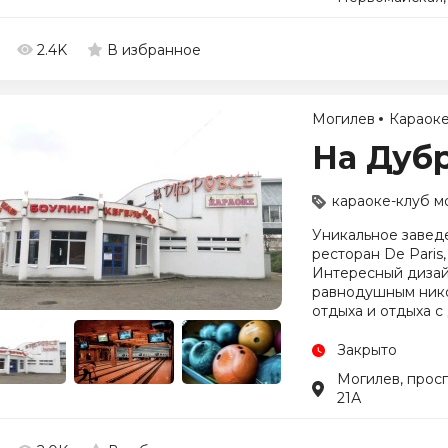
2.4K
В избранное
Могилев
Караоке
На Дуб
караоке-клуб м
Уникальное завед
ресторан De Paris,
Интересный дизайн
равнодушным нико
отдыха и отдыха с
Закрыто
Могилев, просп
21А