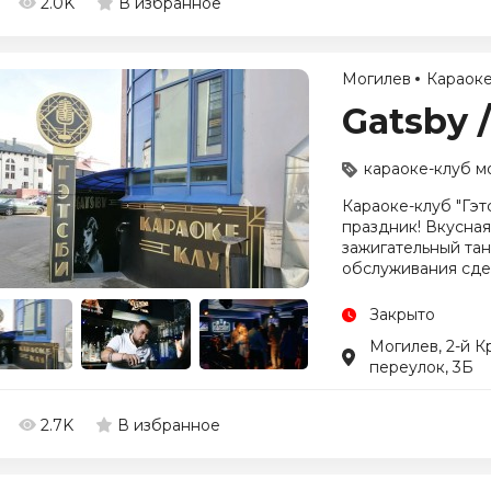
2.0K
В избранное
Могилев
Караоке
Gatsby 
караоке-клуб м
Караоке-клуб "Гэт
праздник! Вкусная
зажигательный тан
обслуживания сде
Закрыто
Могилев, 2-й К
переулок, 3Б
2.7K
В избранное