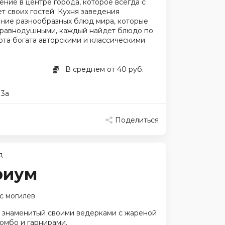
ение в центре города, которое всегда с
т своих гостей. Кухня заведения
ание разнообразных блюд мира, которые
т равнодушными, каждый найдет блюдо по
арта богата авторскими и классическими
В среднем от 40 руб.
 3а
Поделиться
д
риум
с могилев
, знаменитый своими ведерками с жареной
комбо и гарнирами.