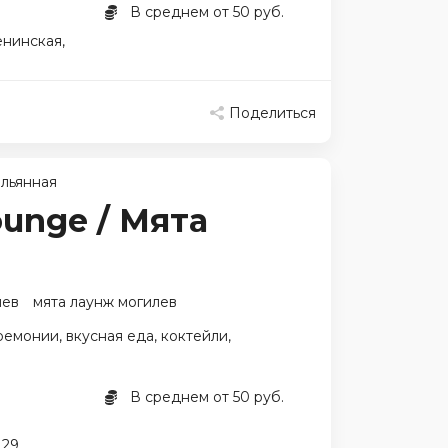
В среднем от 50 руб.
енинская,
Поделиться
льянная
unge / Мята
лев
мята лаунж могилев
ремонии, вкусная еда, коктейли,
В среднем от 50 руб.
 29