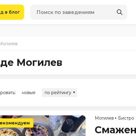
д в блог
 Могилев
оде Могилев
ровать:
новые
по рейтингу
Могилев
Бистро
екомендуем
Смажен