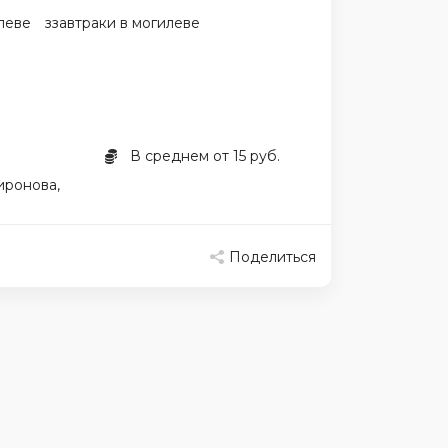
леве
ззавтраки в могилеве
В среднем от 15 руб.
иронова,
Поделиться