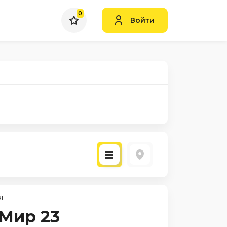
0
Войти
я
 Мир 23