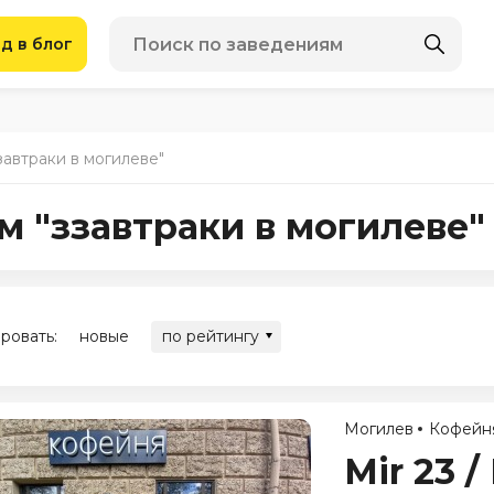
д в блог
завтраки в могилеве"
м "ззавтраки в могилеве"
ровать:
новые
по рейтингу
Могилев
Кофейн
Mir 23 /