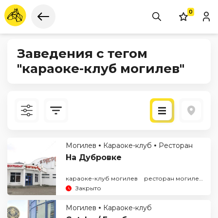
0
Заведения с тегом
"караоке-клуб могилев"
Новые
Могилев
Караоке-клуб
Ресторан
По рейтингу
На Дубровке
караоке-клуб могилев
ресторан могилев
Закрыто
Могилев
Караоке-клуб