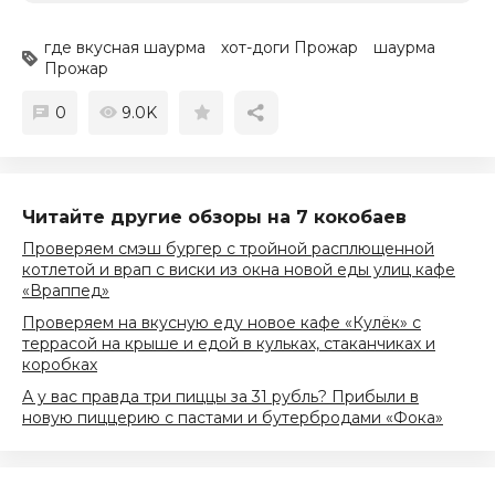
где вкусная шаурма
хот-доги Прожар
шаурма
Прожар
0
9.0K
Читайте другие обзоры на 7 кокобаев
Проверяем смэш бургер с тройной расплющенной
котлетой и врап с виски из окна новой еды улиц кафе
«Враппед»
Проверяем на вкусную еду новое кафе «Кулёк» с
террасой на крыше и едой в кульках, стаканчиках и
коробках
А у вас правда три пиццы за 31 рубль? Прибыли в
новую пиццерию с пастами и бутербродами «Фока»