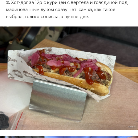
2.
Хот-дог за 12р с курицей с вертела и говядиной под
маринованным луком сразу нет, сам хз, как такое
выбрал, только сосиска, а лучше две.