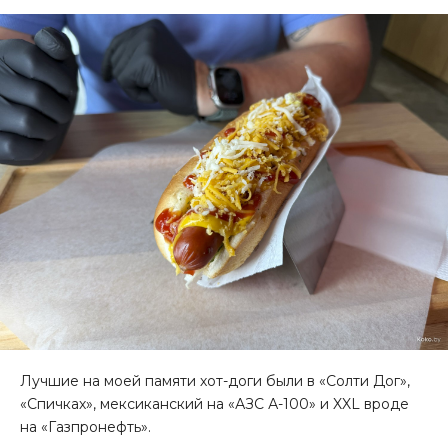
Лучшие на моей памяти хот-доги были в «Солти Дог»,
«Спичках», мексиканский на «АЗС А-100» и XXL вроде
на «Газпронефть».