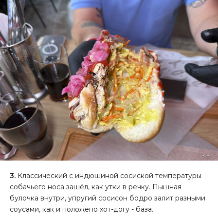
3.
Классический с индюшиной сосиской температуры
собачьего носа зашёл, как утки в речку. Пышная
булочка внутри, упругий сосисон бодро залит разными
соусами, как и положено хот-догу - база.