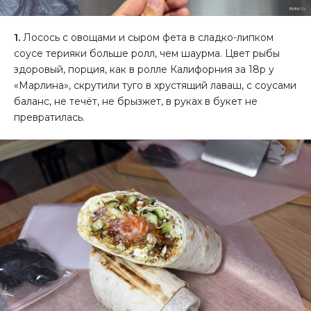
1.
Лосось с овощами и сыром фета в сладко-липком
соусе терияки больше ролл, чем шаурма. Цвет рыбы
здоровый, порция, как в ролле Калифорния за 18р у
«Марлина», скрутили туго в хрустящий лаваш, с соусами
баланс, не течёт, не брызжет, в руках в букет не
превратилась.