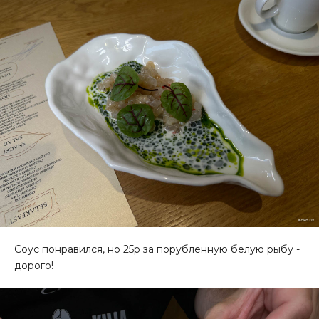
Соус понравился, но 25р за порубленную белую рыбу -
дорого!