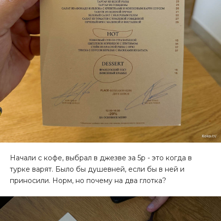
Начали с кофе, выбрал в джезве за 5р - это когда в
турке варят. Было бы душевней, если бы в ней и
приносили. Норм, но почему на два глотка?