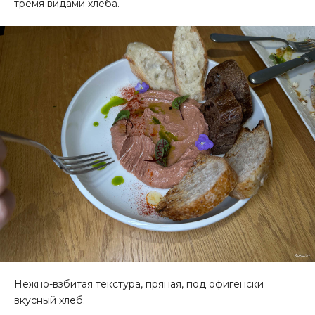
тремя видами хлеба.
Нежно-взбитая текстура, пряная, под офигенски
вкусный хлеб.