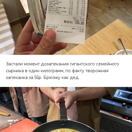
Застали момент дозапекания гигантского семейного
сырника в один килограмм, по факту творожная
запеканка за 55р. Брюзжу как дед.