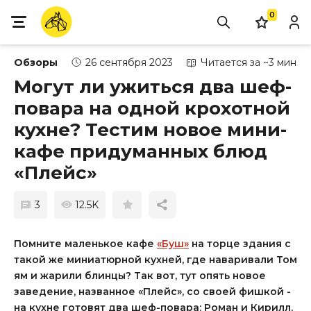
0
Обзоры
26 сентября 2023
Читается за ~3 мин
Могут ли ужиться два шеф-
повара на одной крохотной
кухне? Тестим новое мини-
кафе придуманных блюд
«Плейс»
3
12.5K
Помните маленькое кафе
«Буш»
на торце здания с
такой же миниатюрной кухней, где наваривали Том
ям и жарили блинцы? Так вот, тут опять новое
заведение, названное «Плейс», со своей фишкой -
на кухне готовят два шеф-повара: Роман и Кирилл.