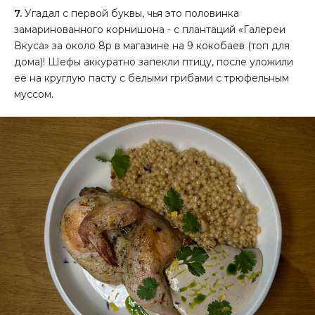
7.
Угадал с первой буквы, чья это половинка
замаринованного корнишона - с плантаций «Галереи
Вкуса» за около 8р в магазине на 9 кокобаев (топ для
дома)! Шефы аккуратно запекли птицу, после уложили
её на круглую пасту с белыми грибами с трюфельным
муссом.