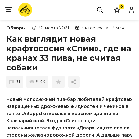
0
Обзоры
30 марта 2021
Читается за ~3 мин
Как выглядит новая
крафтососня «Спин», где на
кранах 33 пива, не считая
собаки
91
8.3K
Новый молодёжный пив-бар любителей крафтовых
извращённых дрожжевых жидкостей и чекинов в
тапке Untappd открылся в красном здании на
Кальварийской. Вход в «Спин» сзади
неполучившегося фудкорта
«Двор»
, ищите его со
стороны железнодорожной дороги. А дальше пару