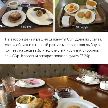
На второй день я решил шикануть! Суп, драники, салат,
сок, хлеб, как и в первый раз. Из мясного взял рыбную
котлету из хека за 3р и золотистый куриный окорочок
за 4,80р. Кассовый аппарат показал сумму 13,24р.