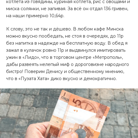
котлета из говядины, куриная котлета, рис с овощами и
миска солянки, не запивая. За всё он отдал 136 гривен,
на наши примерно 10,64р.
К слову, это не так и дёшево. В любом кафе Минска
можно вкусно пообедать, не стоя в очередях, до 11р
без напитка в надежде на бесплатную воду. В обед я
зажал в кулачок ровно 11р и выдвинулся имитировать
ужин в «Лидо», что в торговом центре «Метрополь»,
дабы развеять нелепый миф о дороговизне народного
бистро! Поверим Денису и общественному мнению,
что в «Пузата Хата» дико вкусно и демократично.