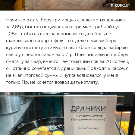
Начитаю охоту: беру три мощных, золотистых драника
за 2,85р, быстро поджаренных при мне, грибной суп -
1,08р, чтобы сытнее зачерпываю со дна больше
шампиньонов и картофеля, в отделе с мясом беру
куриную котлету за 2,55р, в салат-баре со льда забираю
свеклу с черносливом за 0,71р. Принципиально не беру
сметану за 1,62р, вместо неё томатный сок за 70 копеек,
он отлично сочетается с драниками. Подходя к кассе, я
не знал итоговой суммы и чутка волновался, у меня
только 11р, не хочется возвращать котлету.