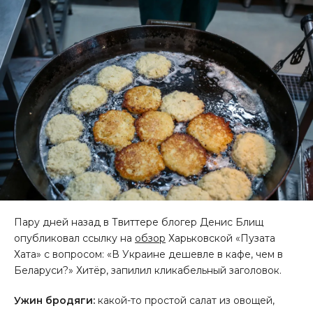
Пару дней назад в Твиттере блогер Денис Блищ
опубликовал ссылку на
обзор
Харьковской «Пузата
Хата» с вопросом: «В Украине дешевле в кафе, чем в
Беларуси?» Хитёр, запилил кликабельный заголовок.
Ужин бродяги:
какой-то простой салат из овощей,