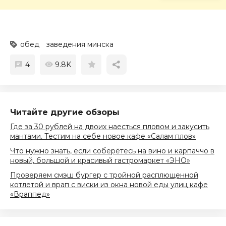
обед
заведения минска
4
9.8K
Читайте другие обзоры
Где за 30 рублей на двоих наесться пловом и закусить
мантами. Тестим на себе новое кафе «Салам плов»
Что нужно знать, если соберётесь на вино и карпаччо в
новый, большой и красивый гастромаркет «ЭНО»
Проверяем смэш бургер с тройной расплющенной
котлетой и врап с виски из окна новой еды улиц кафе
«Враппед»