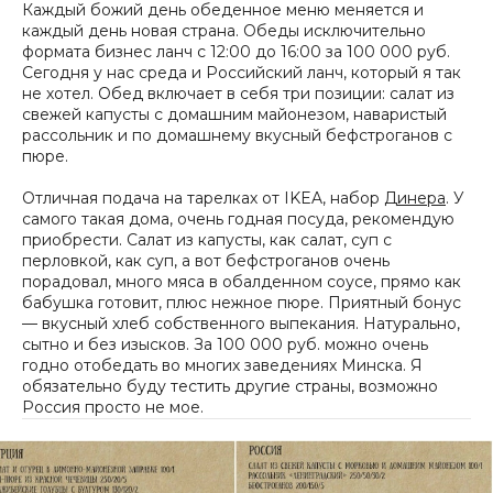
Каждый божий день обеденное меню меняется и
каждый день новая страна. Обеды исключительно
формата бизнес ланч с 12:00 до 16:00 за 100 000 руб.
Сегодня у нас среда и Российский ланч, который я так
не хотел. Обед включает в себя три позиции: салат из
свежей капусты с домашним майонезом, наваристый
рассольник и по домашнему вкусный бефстроганов с
пюре.
Отличная подача на тарелках от IKEA, набор
Динера
. У
самого такая дома, очень годная посуда, рекомендую
приобрести. Салат из капусты, как салат, суп с
перловкой, как суп, а вот бефстроганов очень
порадовал, много мяса в обалденном соусе, прямо как
бабушка готовит, плюс нежное пюре. Приятный бонус
— вкусный хлеб собственного выпекания. Натурально,
сытно и без изысков. За 100 000 руб. можно очень
годно отобедать во многих заведениях Минска. Я
обязательно буду тестить другие страны, возможно
Россия просто не мое.