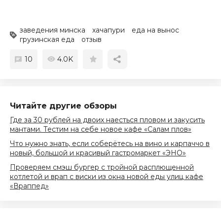
заведения минска
хачапури
еда на вынос
грузинская еда
отзыв
10
4.0K
Читайте другие обзоры
Где за 30 рублей на двоих наесться пловом и закусить
мантами. Тестим на себе новое кафе «Салам плов»
Что нужно знать, если соберётесь на вино и карпаччо в
новый, большой и красивый гастромаркет «ЭНО»
Проверяем смэш бургер с тройной расплющенной
котлетой и врап с виски из окна новой еды улиц кафе
«Враппед»