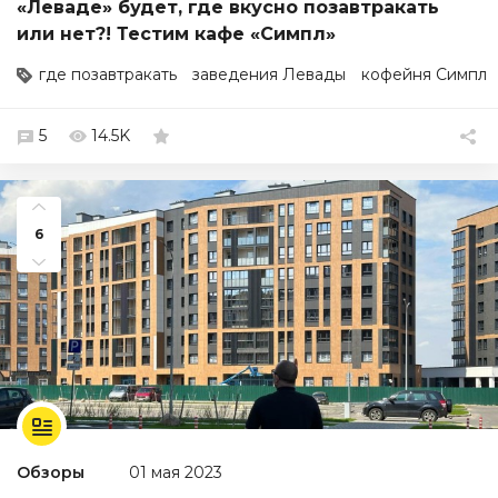
«Леваде» будет, где вкусно позавтракать
или нет?! Тестим кафе «Симпл»
где позавтракать
заведения Левады
кофейня Симпл
5
14.5K
6
Обзоры
01 мая 2023