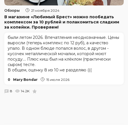
Обзоры
21 ноября 2024
В магазине «Любимый Брест» можно пообедать
комплексом за 10 рублей и полакомиться сладким
за копейки. Проверяем!
были летом 2026. Впечатления неоднозначные. Цены
выросли (теперь комплекс по 12 руб), а качество
упало. В одном блюде попался волос, в другом -
кусочек металлической мочалки, которой моют
посуду.... Плюс киш был на клёклом (практически
сыром) тесте.
В общем, оценку 8 из 10 не разделяю (((
0
Mary Bondar
15 июля 2026
8
14.2K