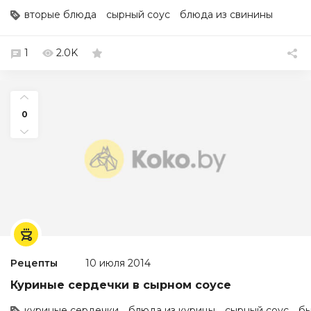
вторые блюда
сырный соус
блюда из свинины
1
2.0K
0
Рецепты
10 июля 2014
Куриные сердечки в сырном соусе
куриные сердечки
блюда из курицы
сырный соус
бы