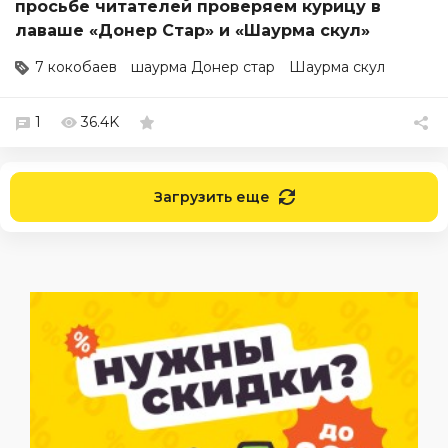
просьбе читателей проверяем курицу в
лаваше «Донер Стар» и «Шаурма скул»
7 кокобаев
шаурма Донер стар
Шаурма скул
1
36.4K
Загрузить еще