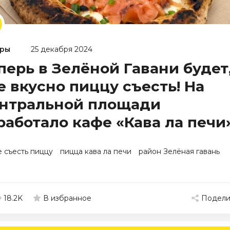
ры
25 декабря 2024
перь в Зелёной Гавани будет
е вкусно пиццу съесть! На
нтральной площади
работало кафе «Кава ла печи
е съесть пиццу
пицца кава ла печи
район Зелёная гавань
18.2K
Подели
В избранное