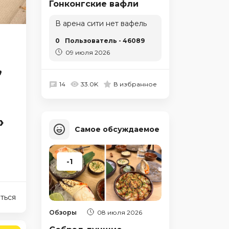
Гонконгские вафли
В арена сити нет вафель
0
Пользователь - 46089
09 июля 2026
,
14
33.0K
В избранное
»
Самое обсуждаемое
-1
ться
Обзоры
08 июля 2026