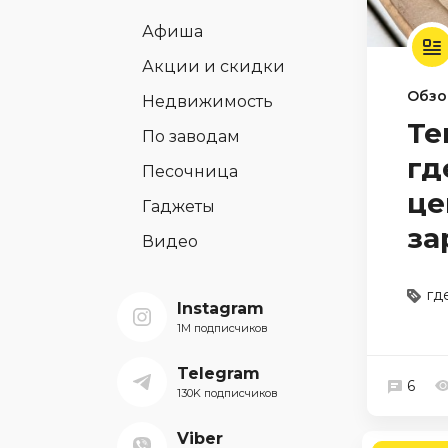
Афиша
Акции и скидки
Обзо
Недвижимость
Те
По заводам
гд
Песочница
це
Гаджеты
за
Видео
гд
Instagram
1M подписчиков
Telegram
6
130K подписчиков
Viber