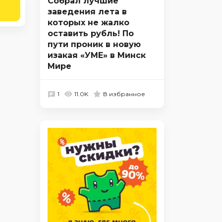
Собрал лучшие
заведения лета в
которых не жалко
оставить рубль! По
пути проник в новую
изакая «УМЕ» в Минск
Мире
1
11.0K
В избранное