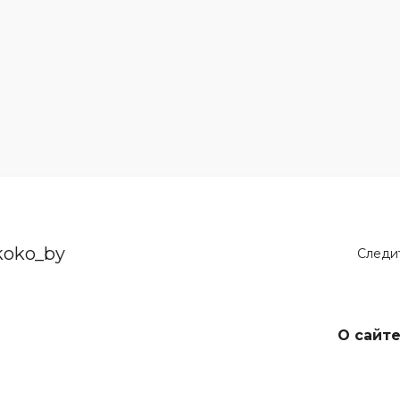
koko_by
Следит
О сайт