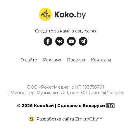
Следите за нами в соц. сетях
О сайте
Реклама
Правила
Контакты
ООО «РокетМедиа» УНП 193758791
г. Минск, пер. Музыкальный 1, пом. 301 | admin@koko.by
© 2026 Кокобай | Сделано в Беларуси 🇧🇾
Разработка сайта
ZmitroC.by
™