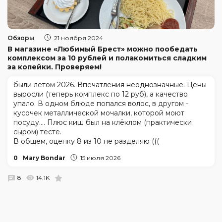
Обзоры
21 ноября 2024
В магазине «Любимый Брест» можно пообедать
комплексом за 10 рублей и полакомиться сладким
за копейки. Проверяем!
были летом 2026. Впечатления неоднозначные. Цены
выросли (теперь комплекс по 12 руб), а качество
упало. В одном блюде попался волос, в другом -
кусочек металлической мочалки, которой моют
посуду.... Плюс киш был на клёклом (практически
сыром) тесте.
В общем, оценку 8 из 10 не разделяю (((
0
Mary Bondar
15 июля 2026
8
14.1K