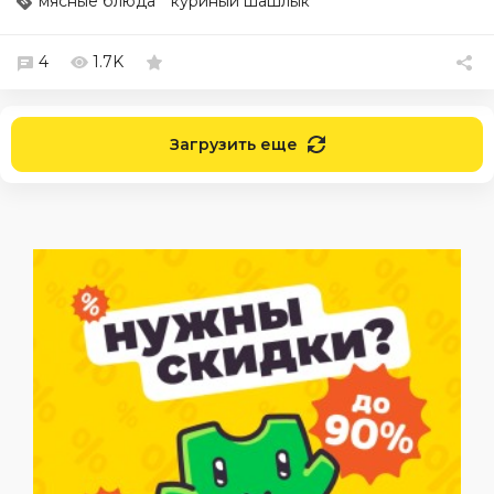
мясные блюда
куриный шашлык
4
1.7K
Загрузить еще