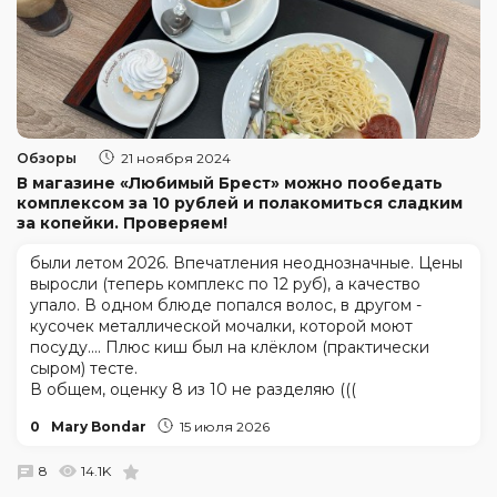
Обзоры
21 ноября 2024
В магазине «Любимый Брест» можно пообедать
комплексом за 10 рублей и полакомиться сладким
за копейки. Проверяем!
были летом 2026. Впечатления неоднозначные. Цены
выросли (теперь комплекс по 12 руб), а качество
упало. В одном блюде попался волос, в другом -
кусочек металлической мочалки, которой моют
посуду.... Плюс киш был на клёклом (практически
сыром) тесте.
В общем, оценку 8 из 10 не разделяю (((
0
Mary Bondar
15 июля 2026
8
14.1K