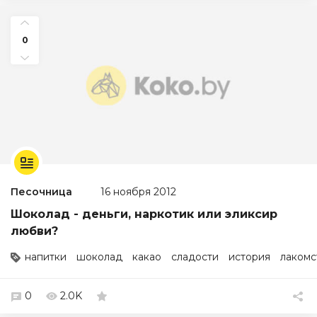
0
Песочница
16 ноября 2012
Шоколад - деньги, наркотик или эликсир
любви?
напитки
шоколад
какао
сладости
история
лакомс
0
2.0K