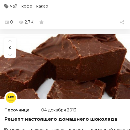
чай
кофе
какао
0
2.7K
0
Песочница
04 декабря 2013
Рецепт настоящего домашнего шоколада
молоко
шоколад
какао
десерты
домашний шокол