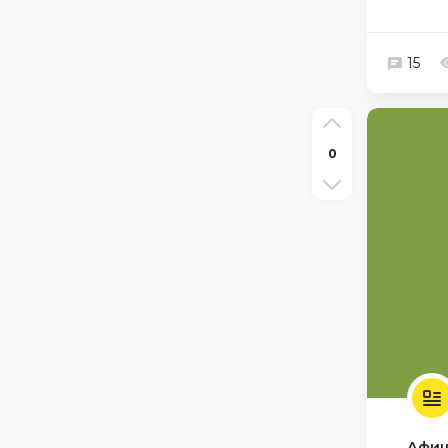
15
0
Афи