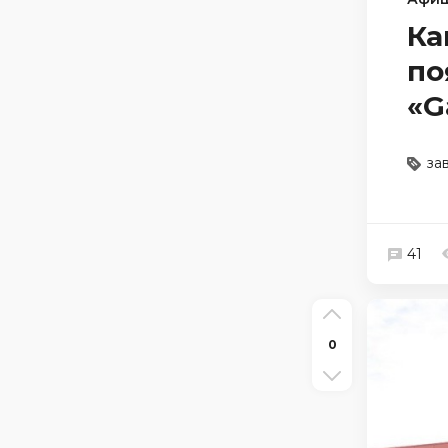
Ка
по
«G
за
41
0