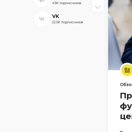
45K подписчиков
VK
22.5K подписчиков
Обзо
Пр
фу
це