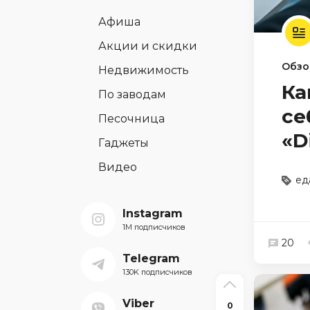
Афиша
Акции и скидки
Обзо
Недвижимость
Ка
По заводам
се
Песочница
«D
Гаджеты
Видео
ед
Instagram
1M подписчиков
20
Telegram
130K подписчиков
Viber
0