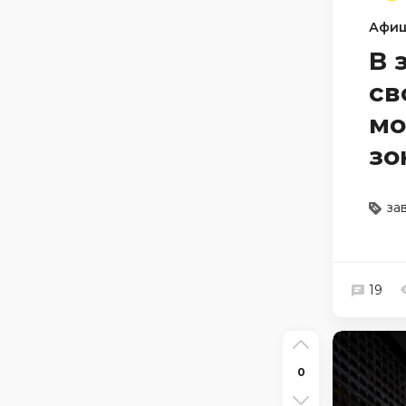
Афи
В 
св
мо
зо
за
19
0