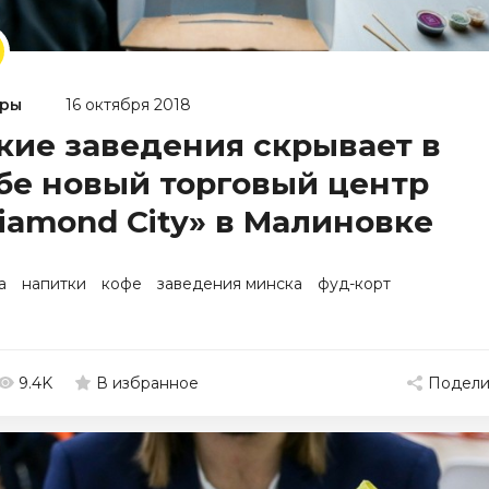
ры
16 октября 2018
кие заведения скрывает в
бе новый торговый центр
iamond City» в Малиновке
а
напитки
кофе
заведения минска
фуд-корт
9.4K
Подели
В избранное