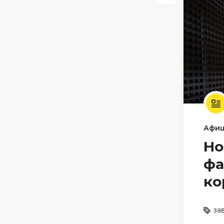
Афи
Но
фа
ко
за