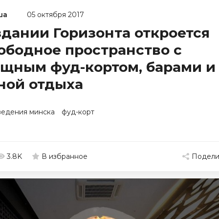
ша
05 октября 2017
здании Горизонта откроется
ободное пространство с
щным фуд-кортом, барами и
ной отдыха
ведения минска
фуд-корт
3.8K
Подели
В избранное