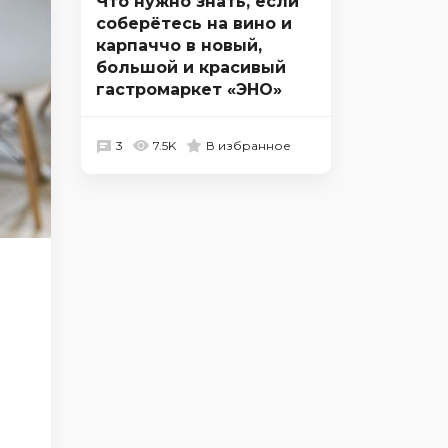
Что нужно знать, если
соберётесь на вино и
карпаччо в новый,
большой и красивый
гастромаркет «ЭНО»
3
7.5K
В избранное