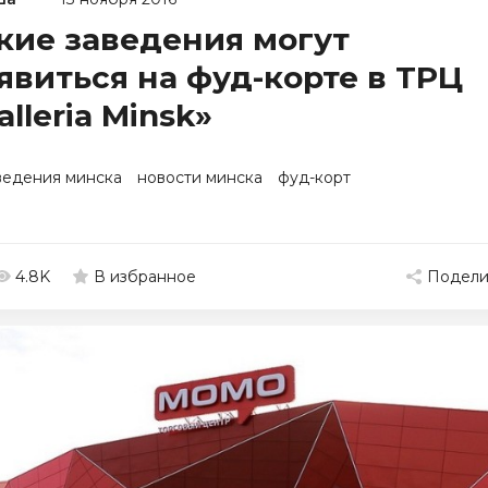
кие заведения могут
явиться на фуд-корте в ТРЦ
alleria Minsk»
ведения минска
новости минска
фуд-корт
4.8K
Подели
В избранное