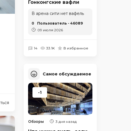
Гонконгские вафли
В арена сити нет вафель
0
Пользователь - 46089
09 июля 2026
14
33.1K
В избранное
Самое обсуждаемое
-1
ться
Обзоры
3 дня назад