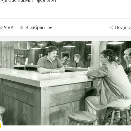
ведения минска
фуд-корт
9.8K
Подели
В избранное