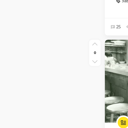
за
25
0