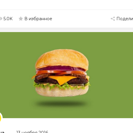
5.0K
Подели
В избранное
ша
13 ноября 2016