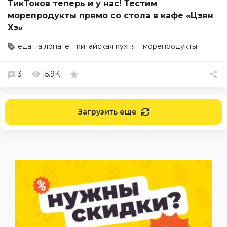
ТикТоков теперь и у нас! Тестим
морепродукты прямо со стола в кафе «Цзян
Хэ»
еда на лопате
китайская кухня
морепродукты
3
15.9K
Загрузить еще