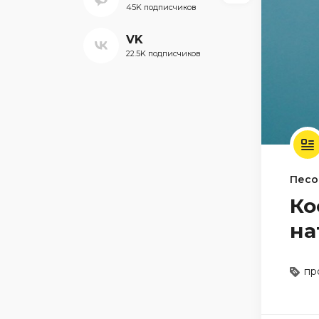
45K подписчиков
VK
22.5K подписчиков
Песо
Ко
на
пр