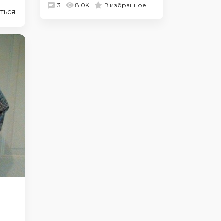
3
8.0K
В избранное
ться