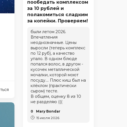
пообедать комплексом
за 10 рублей и
полакомиться сладким
за копейки. Проверяем!
были летом 2026.
Впечатления
неоднозначные. Цены
выросли (теперь комплекс
по 12 руб), а качество
упало. В одном блюде
попался волос, в другом -
кусочек металлической
мочалки, которой моют
посуду.... Плюс киш был на
клёклом (практически
ться
сыром) тесте.
В общем, оценку 8 из 10
не разделяю (((
0
Mary Bondar
15 июля 2026