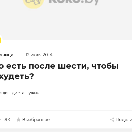
чница
12 июля 2014
о есть после шести, чтобы
худеть?
ощи
диета
ужин
1.9K
Подели
В избранное