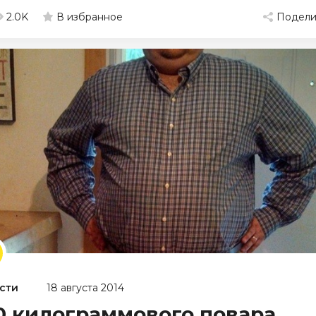
2.0K
Подели
В избранное
сти
18 августа 2014
0 килограммового повара