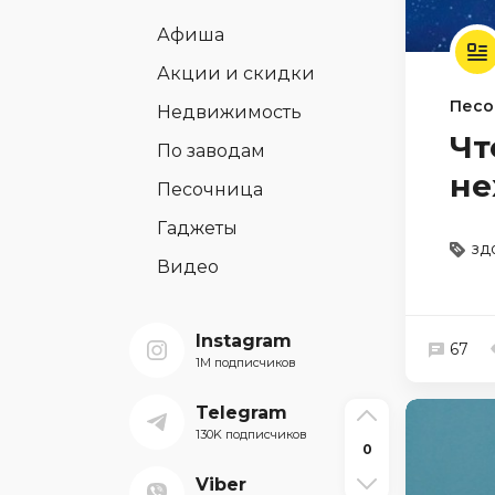
Афиша
Акции и скидки
Песо
Недвижимость
Чт
По заводам
не
Песочница
Гаджеты
зд
Видео
Instagram
67
1M подписчиков
Telegram
130K подписчиков
0
Viber