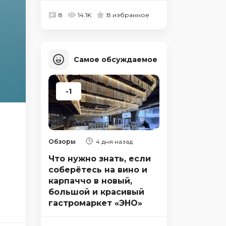
8
14.1K
В избранное
Самое обсуждаемое
-1
Обзоры
4 дня назад
Что нужно знать, если
соберётесь на вино и
карпаччо в новый,
большой и красивый
гастромаркет «ЭНО»