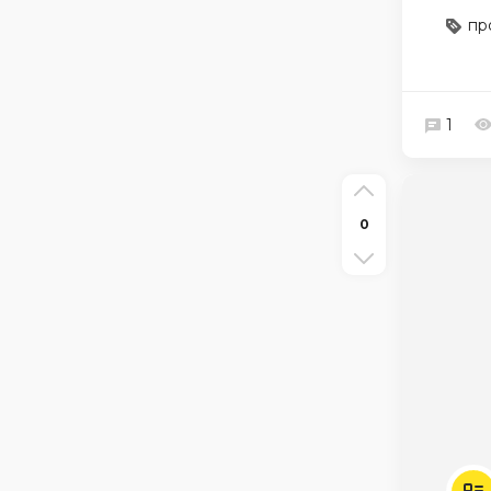
пр
1
0