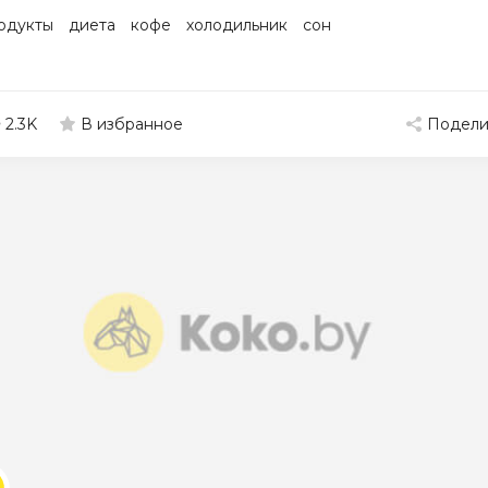
одукты
диета
кофе
холодильник
сон
2.3K
Подели
В избранное