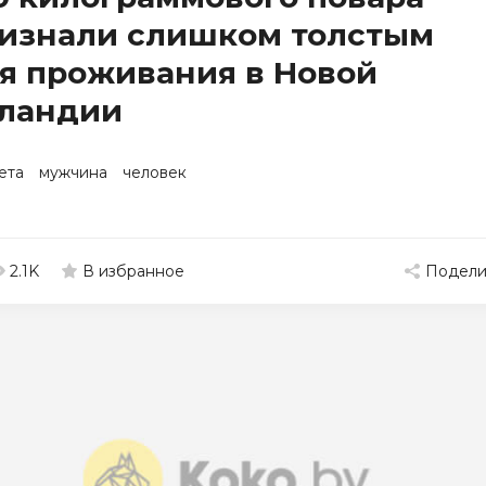
изнали слишком толстым
я проживания в Новой
ландии
ета
мужчина
человек
2.1K
Подели
В избранное