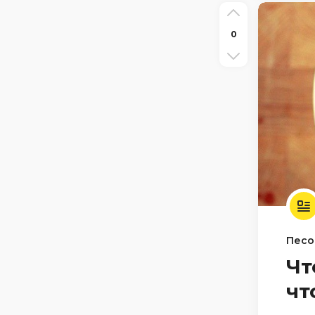
0
Песо
Чт
чт