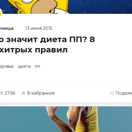
чница
13 июня 2015
о значит диета ПП? 8
хитрых правил
оровье
диета
пп
27.5K
Подели
В избранное