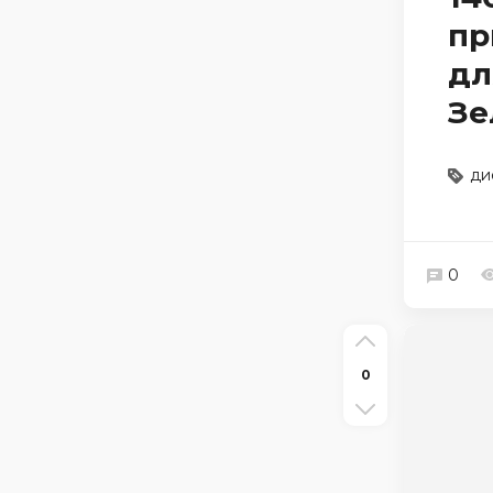
пр
дл
Зе
ди
0
0