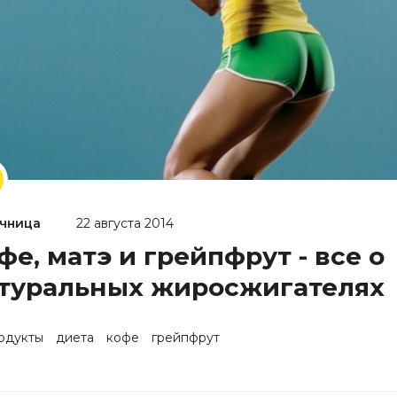
чница
22 августа 2014
фе, матэ и грейпфрут - все о
туральных жиросжигателях
одукты
диета
кофе
грейпфрут