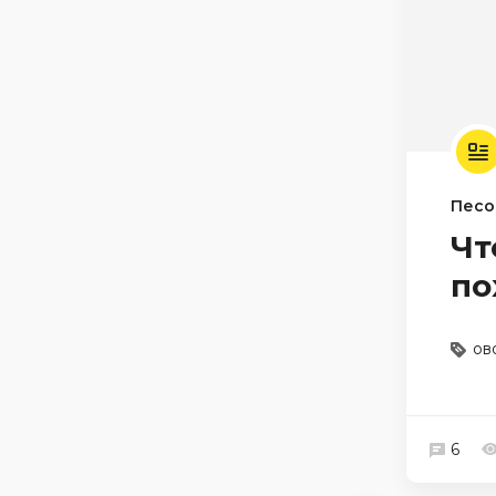
Песо
Чт
по
ов
6