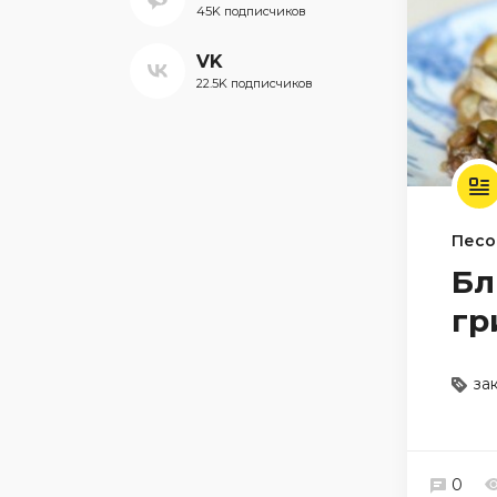
45K подписчиков
VK
22.5K подписчиков
Песо
Бл
гр
за
0