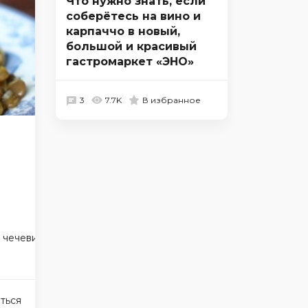
Что нужно знать, если
соберётесь на вино и
карпаччо в новый,
большой и красивый
гастромаркет «ЭНО»
3
7.7K
В избранное
чечевица
блюда в великий пост
ться