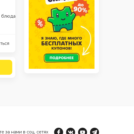
 блюда в пост
чечевица
ться
е за нами в соц. сетях