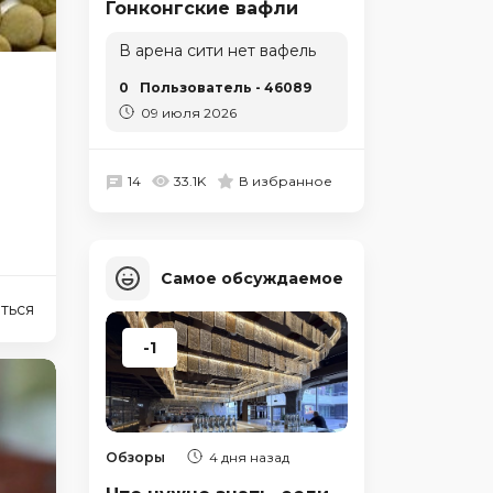
Гонконгские вафли
В арена сити нет вафель
0
Пользователь - 46089
09 июля 2026
14
33.1K
В избранное
Самое обсуждаемое
ться
-1
Обзоры
4 дня назад