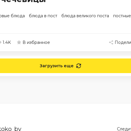
рвые блюда
блюда в пост
блюда великого поста
постные
1.4K
Подели
В избранное
Загрузить еще
koko_by
Следит