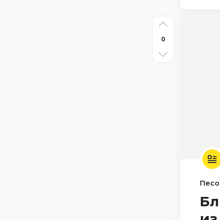
0
Песо
Бл
из