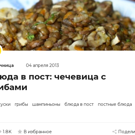
чница
04 апреля 2013
юда в пост: чечевица с
ибами
куски
грибы
шампиньоны
блюда в пост
постные блюда
1.8K
Подели
В избранное