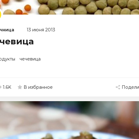
чница
13 июня 2013
чевица
одукты
чечевица
1.6K
Подели
В избранное