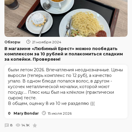
Обзоры
21 ноября 2024
В магазине «Любимый Брест» можно пообедать
комплексом за 10 рублей и полакомиться сладким
за копейки. Проверяем!
были летом 2026. Впечатления неоднозначные. Цены
выросли (теперь комплекс по 12 руб), а качество
упало. В одном блюде попался волос, в другом -
кусочек металлической мочалки, которой моют
посуду.... Плюс киш был на клёклом (практически
сыром) тесте.
В общем, оценку 8 из 10 не разделяю (((
0
Mary Bondar
15 июля 2026
8
14.1K