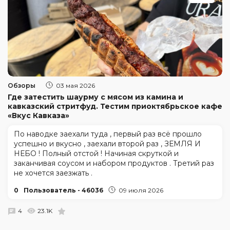
Обзоры
03 мая 2026
Где затестить шаурму с мясом из камина и
кавказский стритфуд. Тестим приоктябрьское кафе
«Вкус Кавказа»
По наводке заехали туда , первый раз всё прошло
успешно и вкусно , заехали второй раз , ЗЕМЛЯ И
НЕБО ! Полный отстой ! Начиная скруткой и
заканчивая соусом и набором продуктов . Третий раз
не хочется заезжать .
0
Пользователь - 46036
09 июля 2026
4
23.1K