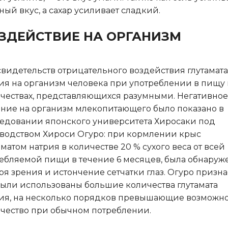
ный вкус, а сахар усиливает сладкий.
ЗДЕЙСТВИЕ НА ОРГАНИЗМ
свидетельств отрицательного воздействия глутамата
ия на организм человека при употреблении в пищу 
чествах, представляющихся разумными. Негативное
ние на организм млекопитающего было показано в
едовании японского университета Хиросаки под
водством Хироси Огуро: при кормлении крыс
аматом натрия в количестве 20 % сухого веса от всей
ебляемой пищи в течение 6 месяцев, была обнаруж
ря зрения и истончение сетчатки глаз. Огуро призна
были использованы большие количества глутамата
ия, на несколько порядков превышающие возможн
чество при обычном потреблении.