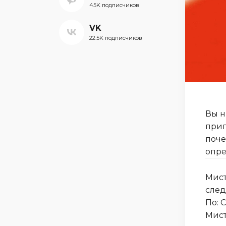
45K подписчиков
VK
22.5K подписчиков
Вы н
приг
поче
опре
Мист
след
По: 
Мист