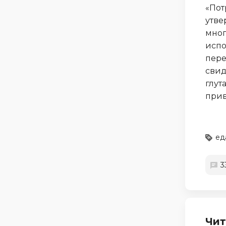
«Пот
утве
мног
испо
пере
свид
глут
прив
ед
3
Чит