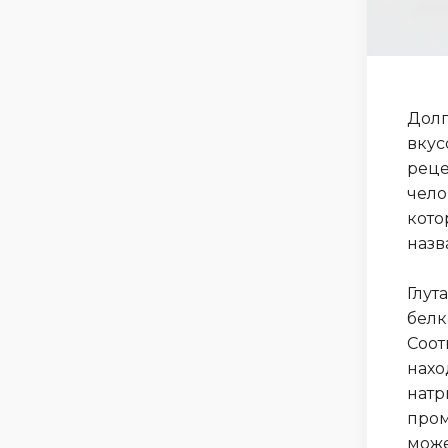
Долг
вкус
реце
чело
кото
назв
Глут
белк
Соот
нахо
натр
пром
може