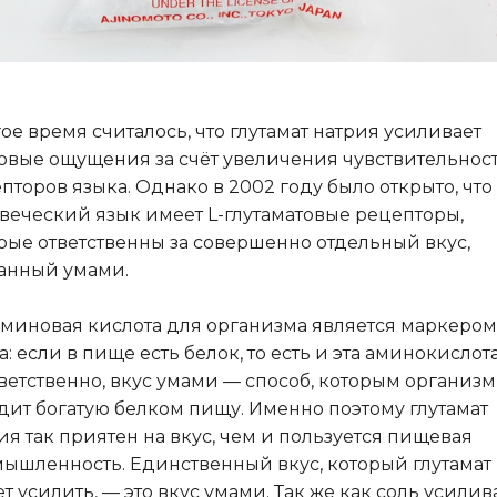
ое время считалось, что глутамат натрия усиливает
овые ощущения за счёт увеличения чувствительнос
пторов языка. Однако в 2002 году было открыто, что
веческий язык имеет L-глутаматовые рецепторы,
рые ответственны за совершенно отдельный вкус,
анный умами.
аминовая кислота для организма является маркером
а: если в пище есть белок, то есть и эта аминокислота
ветственно, вкус умами — способ, которым организм
дит богатую белком пищу. Именно поэтому глутамат
ия так приятен на вкус, чем и пользуется пищевая
ышленность. Единственный вкус, который глутамат
т усилить, — это вкус умами. Так же как соль усилив