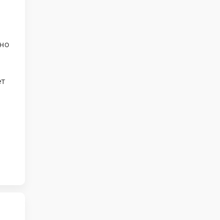
но
ет