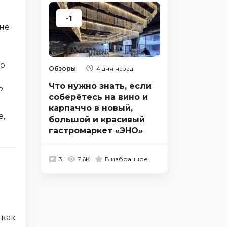
-1
не
го
Обзоры
4 дня назад
Что нужно знать, если
?
соберётесь на вино и
карпаччо в новый,
е,
большой и красивый
гастромаркет «ЭНО»
3
7.6K
В избранное
 как