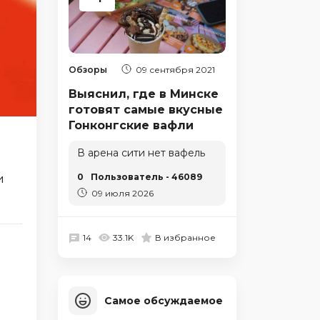
Обзоры
09 сентября 2021
Выяснил, где в Минске
готовят самые вкусные
Гонконгские вафли
В арена сити нет вафель
0
Пользователь - 46089
и
09 июля 2026
14
33.1K
В избранное
Самое обсуждаемое