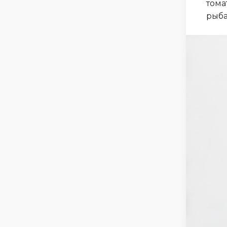
тома
рыба