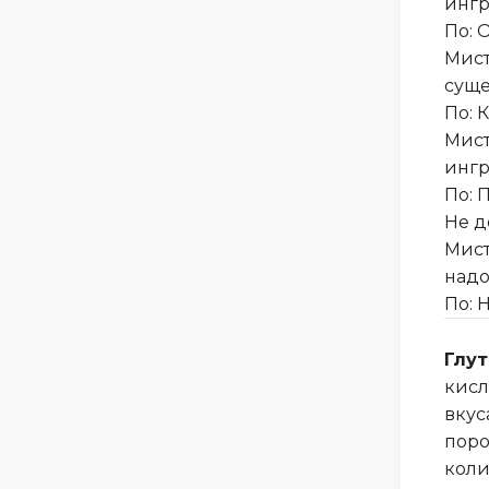
ингр
По: О
Мист
суще
По: 
Мист
ингр
По: 
Не д
Мист
надо
По: 
Глут
кисл
вкус
поро
коли