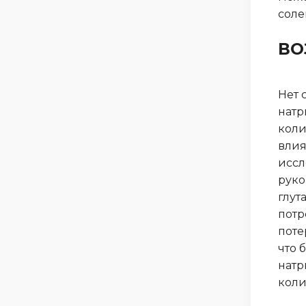
соле
ВО
Нет 
натр
коли
влия
иссл
руко
глут
потр
поте
что 
натр
коли