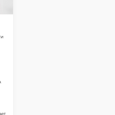
ти
.
ает