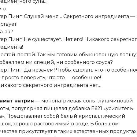
едиентного супа…
-о.
ер Пинг: Слушай меня… Секретного ингредиента — 
ствует!
Ка-ак?
ер Пинг: Не существует. Нет его! Никакого секретно
едиента!
Постой-постой. Так мы готовим обыкновенную лапшу
обавляем ни специй, ни особенного соуса?
ер Пинг: Да незачем! Чтобы сделать что-то особенно
 просто поверить, что это — особенное!
Никакого секретного ингредиента нет…
амат натрия
— мононатриевая соль глутаминовой
оты, популярная пищевая добавка E621 «усилитель
а». Представляет собой белый кристаллический
шок, хорошо растворимый в воде. В большом
честве присутствует в таких естественных продуктах