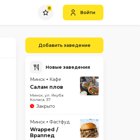
0
Войти
Добавить заведение
Новые заведения
Минск
Кафе
Салам плов
Минск, ул. Якуба
Коласа, 37
Закрыто
Минск
Фастфуд
Wrapped /
Враппед