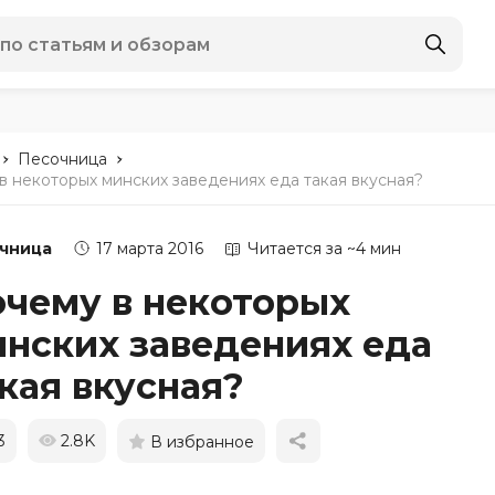
-
-
Песочница
в некоторых минских заведениях еда такая вкусная?
чница
17 марта 2016
Читается за ~4 мин
чему в некоторых
нских заведениях еда
кая вкусная?
3
2.8K
В избранное