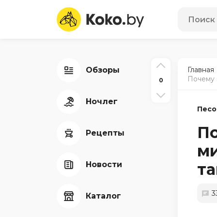
Обзоры
Главная
Почему 
0
Ночлег
Песо
По
Рецепты
ми
Новости
та
3
Каталог