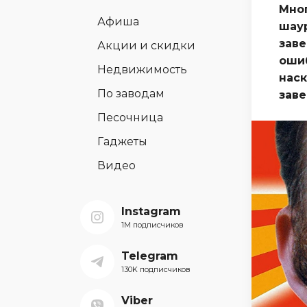
Мног
Афиша
шау
заве
Акции и скидки
ошиб
Недвижимость
наск
По заводам
заве
Песочница
Гаджеты
Видео
Instagram
1M подписчиков
Telegram
130K подписчиков
Viber