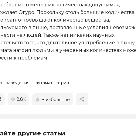
ребление в меньших количествах допустимо», —
рждает Огуро. Поскольку столь большие количества
ократно превышают количество вещества,
льзуемого в пище, поставленные условия невозмож
нести на людей. Также нет никаких научных
етельств того, что длительное употребление в пищу
амата натрия людьми в умеренных количествах мож
ести к проблемам.
а
заведения
глутамат натрия
3
2.8K
В избранное
айте другие статьи