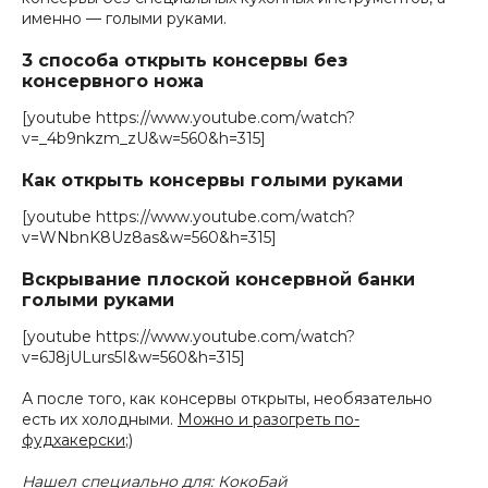
именно — голыми руками.
3 способа открыть консервы без
консервного ножа
[youtube https://www.youtube.com/watch?
v=_4b9nkzm_zU&w=560&h=315]
Как открыть консервы голыми руками
[youtube https://www.youtube.com/watch?
v=WNbnK8Uz8as&w=560&h=315]
Вскрывание плоской консервной банки
голыми руками
[youtube https://www.youtube.com/watch?
v=6J8jULurs5I&w=560&h=315]
А после того, как консервы открыты, необязательно
есть их холодными.
Можно и разогреть по-
фудхакерски
;)
Нашел специально для:
КокоБай