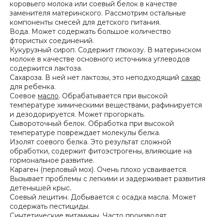
коровьего молока или соевый белок в качестве
заменителя материнского. Рассмотрим остальные
компоненты смесей для детского питания.
Вода. Может содержать большое количество
фтористых соединений.
Кукурузный сироп. Содержит глюкозу. В материнском
молоке в качестве основного источника углеводов
содержится лактоза.
Сахароза. В ней нет лактозы, это неподходящий
сахар
для ребенка.
Соевое
масло
. Обрабатывается при высокой
температуре химическими веществами, рафинируется
и дезодорируется. Может прогоркать.
Сывороточный белок. Обработка при высокой
температуре повреждает молекулы белка.
Изолят соевого белка. Это результат сложной
обработки, содержит фитоэстрогены, влияющие на
гормональное развитие.
Караген (перловый мох). Очень плохо усваивается.
Вызывает проблемы с легкими и задерживает развития
детенышей крыс.
Соевый лецитин. Добывается с осадка масла. Может
содержать пестициды.
Синтетические витамины. Часто производят