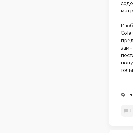
содо
ингр
Изоб
Cola
пред
заин
пост
попу
толь
на
1