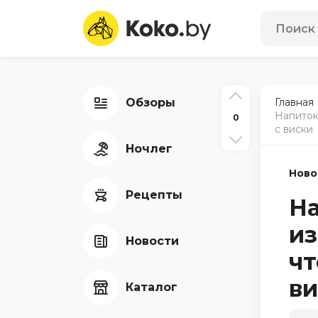
Обзоры
Главная
Напиток
0
с виски
Ночлег
Ново
Рецепты
На
из
Новости
чт
ви
Каталог