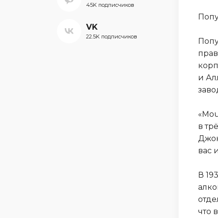
45K подписчиков
Поп
VK
22.5K подписчиков
Попу
прав
корп
и Ал
заво
«Mou
в тр
Джон
вас 
В 19
алко
отде
что 