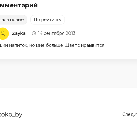
омментарий
чала новые
По рейтингу
Zayka
14 сентября 2013
ший напиток, но мне больше Швепс нраывится
koko_by
Следит