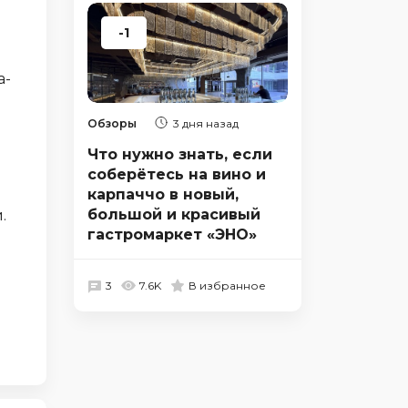
-1
a-
Обзоры
3 дня назад
Что нужно знать, если
соберётесь на вино и
карпаччо в новый,
большой и красивый
.
гастромаркет «ЭНО»
3
7.6K
В избранное