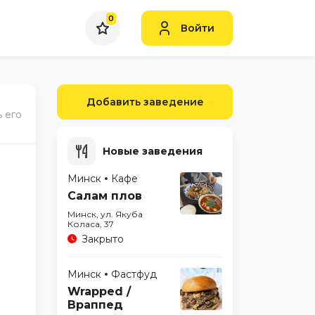
0
Войти
Добавить заведение
 его
Новые заведения
Минск
Кафе
Салам плов
Минск, ул. Якуба
Коласа, 37
Закрыто
Минск
Фастфуд
Wrapped /
Враппед