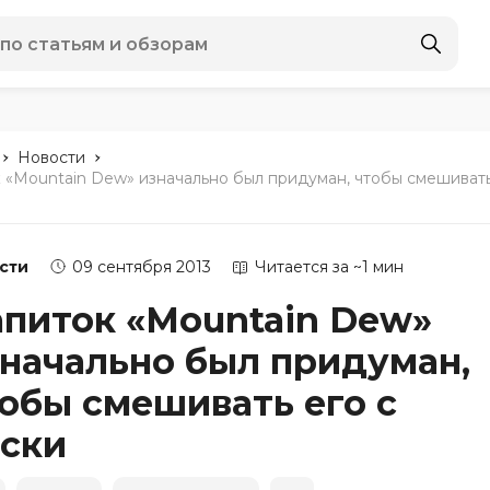
-
-
Новости
 «Mountain Dew» изначально был придуман, чтобы смешивать
сти
09 сентября 2013
Читается за ~1 мин
питок «Mountain Dew»
начально был придуман,
обы смешивать его с
ски