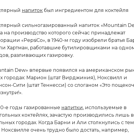
улярный
напиток
был ингредиентом для коктейля
лярный сильногазированный напиток «Mountain De
а на производство которого сейчас принадлежат
орации «PepsiCo», в 1940-м году изобрели братья Б
ли Хартман, работавшие бутилировщиками на одно
дов, разливающих газировку.
ntain Dew» впервые появился на американском ры
ёх городах: Марион (штат Вирджиния), Ноксвилл и
сон-Сити (штат Теннесси) со слоганом «Это пощекоч
изнутри!».
30-е годы газированные
напитки
, используемые в
гольных коктейлях, зачастую производились лишь в
льных городах. Когда Барни и Али столкнулись с тем
в Ноксвилле очень трудно было достать, например,