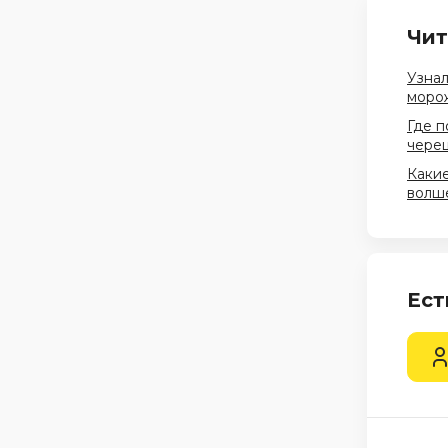
Чит
Узнал
морож
Где п
череш
Какие
волш
Ест