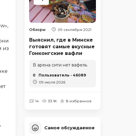
w»,
Обзоры
09 сентября 2021
Выяснил, где в Минске
арни
готовят самые вкусные
м из
Гонконгские вафли
В арена сити нет вафель
нке
0
Пользователь - 46089
09 июля 2026
ет
14
33.1K
В избранное
,
Самое обсуждаемое