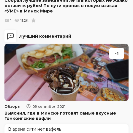
Собрал лучшие заведения лета в которых не жалко
оставить рубль! По пути проник в новую изакая
«УМЕ» в Минск Мире
1
11.2K
Лучший комментарий
-1
Обзоры
09 сентября 2021
Выяснил, где в Минске готовят самые вкусные
Гонконгские вафли
В арена сити нет вафель