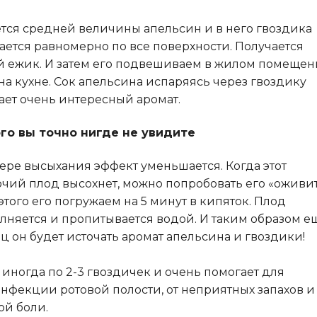
тся средней величины апельсин и в него гвоздика
ается равномерно по все поверхности. Получается
й ежик. И затем его подвешиваем в жилом помеще
на кухне. Сок апельсина испаряясь через гвоздику
ает очень интересный аромат.
го вы точно нигде не увидите
ере высыхания эффект уменьшается. Когда этот
чий плод высохнет, можно попробовать его «оживит
этого его погружаем на 5 минут в кипяток. Плод
лняется и пропитывается водой. И таким образом е
ц он будет источать аромат апельсина и гвоздики!
иногда по 2-3 гвоздичек и очень помогает для
нфекции ротовой полости, от неприятных запахов и
ой боли.