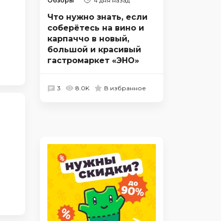
Обзоры
4 дня назад
Что нужно знать, если
соберётесь на вино и
карпаччо в новый,
большой и красивый
гастромаркет «ЭНО»
3
8.0K
В избранное