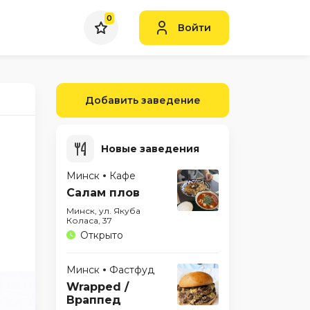
0
Войти
Добавить заведение
Новые заведения
Минск
Кафе
Салам плов
Минск, ул. Якуба
Коласа, 37
Открыто
Минск
Фастфуд
Wrapped /
Враппед