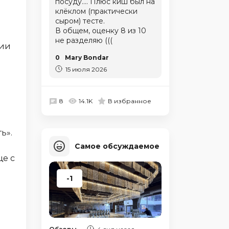
посуду.... Плюс киш был на
клёклом (практически
сыром) тесте.
В общем, оценку 8 из 10
не разделяю (((
нии
0
Mary Bondar
15 июля 2026
8
14.1K
В избранное
ь».
Самое обсуждаемое
ще с
-1