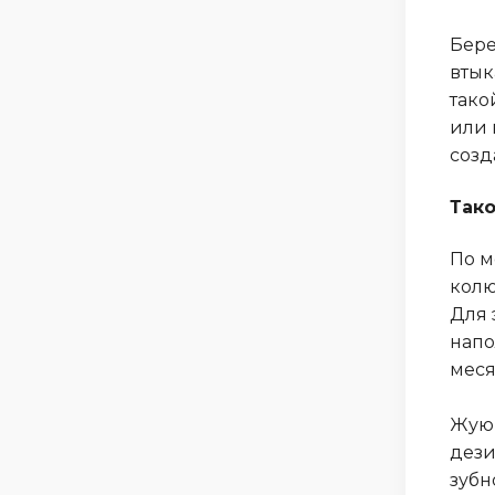
Бере
втык
тако
или 
созд
Тако
По м
колю
Для 
напо
меся
Жую 
дези
зубн