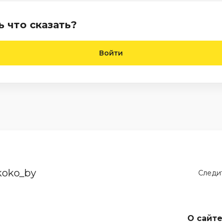
ь что сказать?
Войти
koko_by
Следит
О сайт