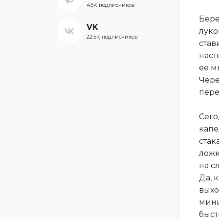
45K подписчиков
Бере
VK
луко
22.5K подписчиков
став
наст
ее м
Чере
пере
Сего
капе
стак
ложк
на с
Да, 
выхо
мини
быст