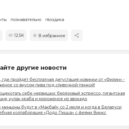
кты
познавательно
гвоздика
12.5K
В избранное
айте другие новости
, где пройдёт бесплатная дегустация новинки от «Филин» -
еное со вкусом пива под сливочной пенкой!
ощекотать себе нервишки: берёзовый эспрессо, гигантская
ня, кулак краба и мороженое из авокадо
 миньоны будут в «Макбай» со 2 июля и когда в Беларуси
ебная коллаборация «Додо Пицца» с феями Винкс