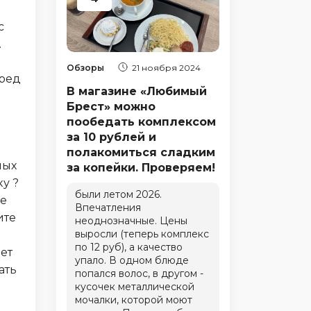
с
.
Обзоры
21 ноября 2024
еред
В магазине «Любимый
Брест» можно
пообедать комплексом
за 10 рублей и
полакомиться сладким
ных
за копейки. Проверяем!
ку ?
были летом 2026.
ые
Впечатления
ите
неоднозначные. Цены
выросли (теперь комплекс
по 12 руб), а качество
ет
упало. В одном блюде
ать
попался волос, в другом -
кусочек металлической
мочалки, которой моют