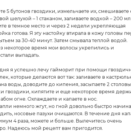
те 5 бутонов гвоздики, измельчаете их, смешиваете 
вой шелухой – 1 стаканом, заливаете водкой – 200 мл
ите в темное место и через 2 недели укрепляющая
ойка готова. Я эту настойку втирала в кожу головы п
ытьем за 30-40 минут. Затем смывала теплой водой.
з некоторое время мои волосы укрепились и
стали выпадать.
дня я успешно лечу гайморит при помощи гвоздич
лек, которые делаются вот так: заливаете в кастрюль
ана воды, доводите до кипения, засыпаете 2 столов
и гвоздики, кипятите и еще некоторое время держ
лабом огне. Охлаждаете и капаете в нос.
капли немного жгут, но гной довольно быстро начина
дить, носовые пазухи очищаются. В течение дня кап
мум 4 раза, можете и больше. Вылечитесь очень
ро. Надеюсь мой рецепт вам пригодится.