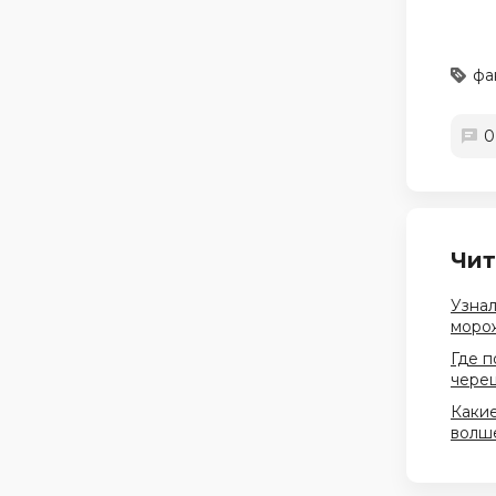
фа
0
Чит
Узнал
морож
Где п
череш
Какие
волш