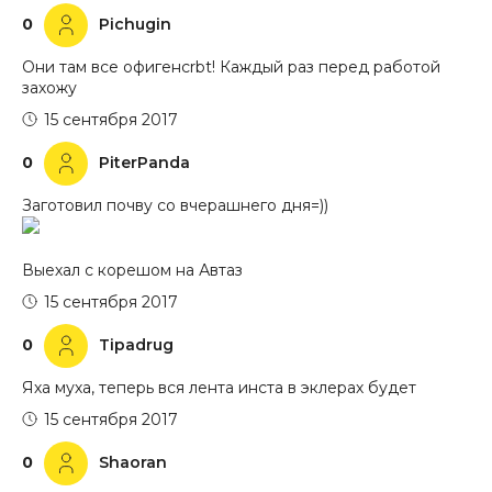
0
Pichugin
Они там все офигенcrbt! Каждый раз перед работой
захожу
15 сентября 2017
0
PiterPanda
Заготовил почву со вчерашнего дня=))
Выехал с корешом на Автаз
15 сентября 2017
0
Tipadrug
Яха муха, теперь вся лента инста в эклерах будет
15 сентября 2017
0
Shaoran