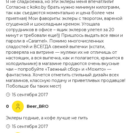
Я не сладкоежка, но эти эклеры меня впечатлили!
Согласна с koko.by брать нужно минимум килограмм,
так как съедаются моментально и цена более чем
приятная) Мои фавориты: эклеры с творогом, вареной
сгущенкой и шоколадным кремом. Угощала
сотрудников в офисе – ящик эклеров улетел за 20
минут и требовали еще!)) Пришлось выдать все явки и
пароли в «Caramel». Помимо многочисленных
сладостей и ВСЕГДА свежей выпечки (кстати,
проверяла на витрине — муляжи их не отличишь от
настоящих, а вся выпечка, как и полагается, хранится в
холодильнике) в магазине продаются очень вкусные
чаи – попробуйте «Таежный сбор» и «Мохито» —
фантастика. Хочется отметить стильный дизайн всех
магазинов, классную подачу и приветливых продавцов!
Побольше бы таких мест)
15 сентября 2017
0
Beer_BRO
Эклеры годные, а кофе лучше не пить
15 сентября 2017