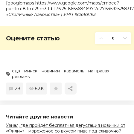
[googlemaps https://www.google.com/maps/embed?
pb=!1m18!1m12!1m3!1d1176.2518665684697!2d27.64592525831
«Столичные Лакомства» | УНП 192689193
Оцените статью
0
еда
минск
новинки
карамель
на правах
рекламы
29
6.3K
Читайте другие новости
Узнал, где пройдёт бесплатная дегустация новинки от
«Филин» - мороженое со вкусом пива под сливочной