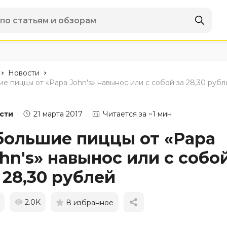
-
-
Новости
ие пиццы от «Papa John's» навынос или с собой за 28,30 рубл
сти
21 марта 2017
Читается за ~1 мин
большие пиццы от «Papa
hn's» навынос или с собо
 28,30 рублей
2.0K
В избранное