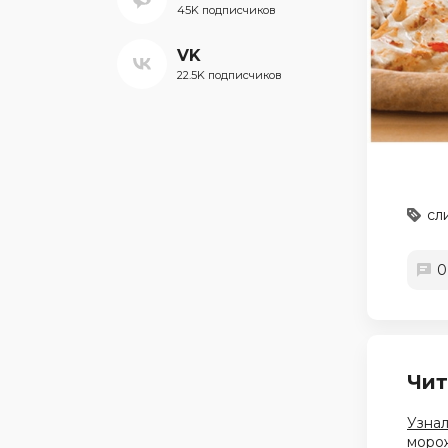
45K подписчиков
VK
22.5K подписчиков
сл
0
Чит
Узнал
морож