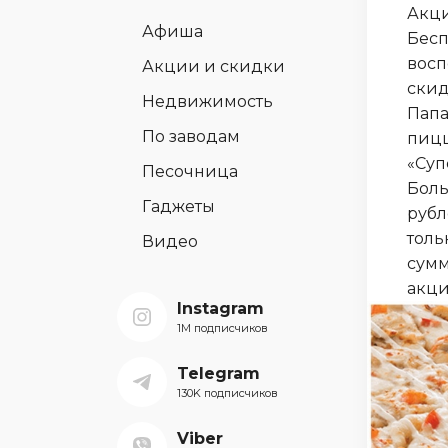
Акци
Афиша
Бесп
восп
Акции и скидки
скид
Недвижимость
Папа
По заводам
пицц
«Суп
Песочница
Боль
Гаджеты
рубл
толь
Видео
сумм
акци
Instagram
1M подписчиков
Telegram
130K подписчиков
Viber