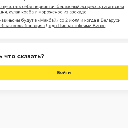
ощекотать себе нервишки: берёзовый эспрессо, гигантская
ня, кулак краба и мороженое из авокадо
 миньоны будут в «Макбай» со 2 июля и когда в Беларуси
ебная коллаборация «Додо Пицца» с феями Винкс
ь что сказать?
Войти