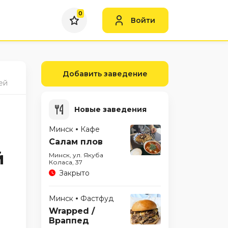
0
Войти
Добавить заведение
ей
Новые заведения
Минск
Кафе
Салам плов
й
Минск, ул. Якуба
Коласа, 37
Закрыто
Минск
Фастфуд
Wrapped /
Враппед