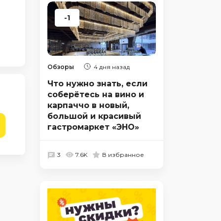
-1
Обзоры
4 дня назад
Что нужно знать, если
соберётесь на вино и
карпаччо в новый,
большой и красивый
гастромаркет «ЭНО»
3
7.6K
В избранное