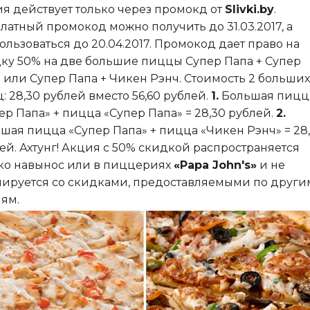
я действует только через промокд от
Slivki.by
.
латный промокод можно получить до 31.03.2017, а
ользоваться до 20.04.2017. Промокод дает право на
ку 50% на две большие пиццы Супер Папа + Супер
 или Супер Папа + Чикен Рэнч. Стоимость 2 больших
: 28,30 рублей вместо 56,60 рублей.
1.
Большая пицц
ер Папа» + пицца «Супер Папа» = 28,30 рублей.
2.
шая пицца «Супер Папа» + пицца «Чикен Рэнч» = 28
ей. Ахтунг! Акция с 50% скидкой распространяется
ко навынос или в пиццериях
«Papa John's»
и не
ируется со скидками, предоставляемыми по други
ям.