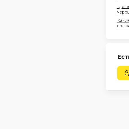
Где п
череш
Какие
волш
Ест