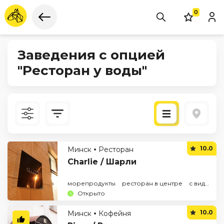
0
Заведения с опцией
"Ресторан у воды"
Новые
10.0
Минск
Ресторан
По рейтингу
Charlie / Шарли
морепродукты
ресторан в центре
с видом на реку
Открыто
10.0
Минск
Кофейня