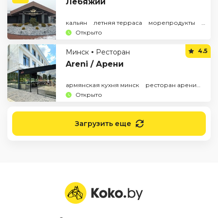
Лебяжий
кальян
летняя терраса
морепродукты
рест
Открыто
4.5
Минск
Ресторан
Areni / Арени
армянская кухня минск
ресторан арени
рест
Открыто
Загрузить еще