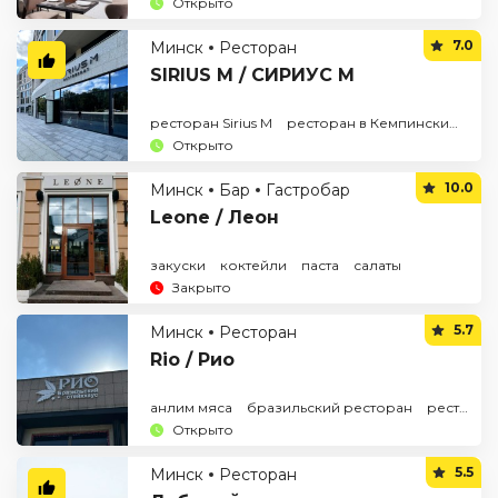
Открыто
7.0
Минск
Ресторан
SIRIUS M / СИРИУС М
ресторан Sirius M
ресторан в Кемпински
рест
Открыто
10.0
Минск
Бар
Гастробар
Leone / Леон
закуски
коктейли
паста
салаты
Закрыто
5.7
Минск
Ресторан
Rio / Рио
анлим мяса
бразильский ресторан
ресторан бразильской кухни
Открыто
5.5
Минск
Ресторан