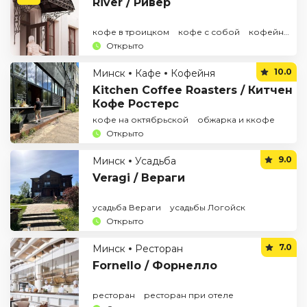
River / Ривер
кофе в троицком
кофе с собой
кофейня в центре
Открыто
10.0
Минск
Кафе
Кофейня
Kitchen Coffee Roasters / Китчен
Кофе Ростерс
кофе на октябрьской
обжарка и ккофе
Открыто
9.0
Минск
Усадьба
Veragi / Вераги
усадьба Вераги
усадьбы Логойск
Открыто
7.0
Минск
Ресторан
Fornello / Форнелло
ресторан
ресторан при отеле