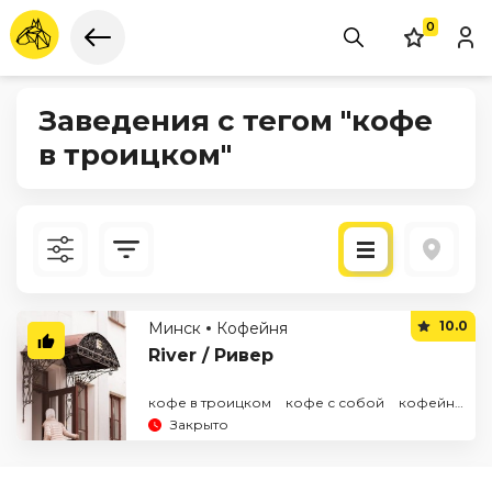
0
Заведения с тегом "кофе
в троицком"
Новые
10.0
Минск
Кофейня
По рейтингу
River / Ривер
кофе в троицком
кофе с собой
кофейня в центре
Закрыто