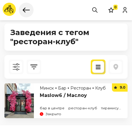
0
Заведения с тегом
"ресторан-клуб"
Новые
9.0
Минск
Бар
Ресторан
Клуб
По рейтингу
Maslow6 / Маслоу
бар в центре
ресторан-клуб
тирамису
чизк
Закрыто