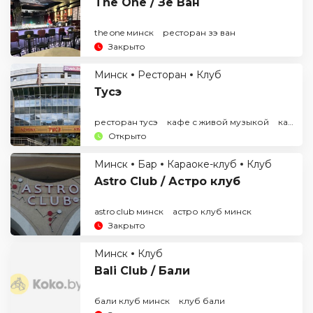
The One / Зе Ван
the one минск
ресторан зэ ван
Закрыто
Минск
Ресторан
Клуб
Тусэ
ресторан тусэ
кафе с живой музыкой
кафе с террасой
Открыто
Минск
Бар
Караоке-клуб
Клуб
Astro Club / Астро клуб
astro club минск
астро клуб минск
Закрыто
Минск
Клуб
Bali Club / Бали
бали клуб минск
клуб бали