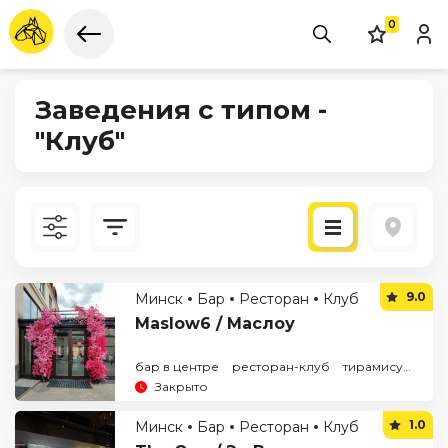
0
Заведения с типом -
"Клуб"
Новые
9.0
Минск
Бар
Ресторан
Клуб
По рейтингу
Maslow6 / Маслоу
бар в центре
ресторан-клуб
тирамису
чизк
Закрыто
1.0
Минск
Бар
Ресторан
Клуб