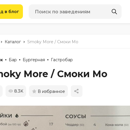
д в блог
-
-
Каталог
Smoky More / Смоки Мо
к
Бар
Бургерная
Гастробар
oky More / Смоки Мо
8.3K
В избранное