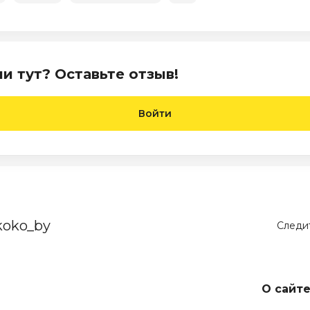
и тут? Оставьте отзыв!
Войти
koko_by
Следит
О сайт