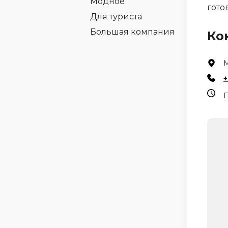
Модное
гото
Для туриста
Большая компания
Ко
М
+
П