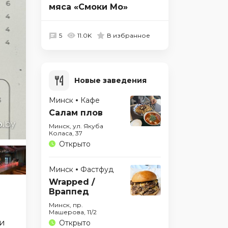
мяса «Смоки Мо»
5
11.0K
В избранное
Новые заведения
Минск
Кафе
Салам плов
Минск, ул. Якуба
Коласа, 37
Открыто
Минск
Фастфуд
Wrapped /
Враппед
Минск, пр.
Машерова, 11/2
 и
Открыто