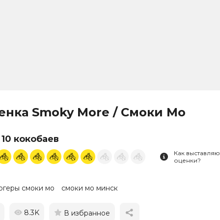
енка Smoky More / Смоки Мо
 10 кокобаев
Как выставляю
оценки?
ргеры смоки мо
смоки мо минск
8.3K
В избранное