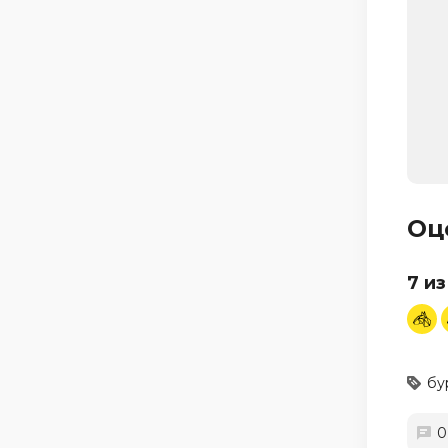
Оц
7 из
бу
0