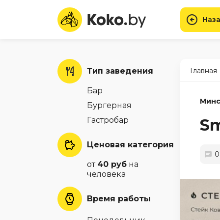
Наза
Тип заведения
Главная
Бар
Минс
Бургерная
Гастробар
Sm
Ценовая категория
0
от
40 руб
на
человека
Время работы