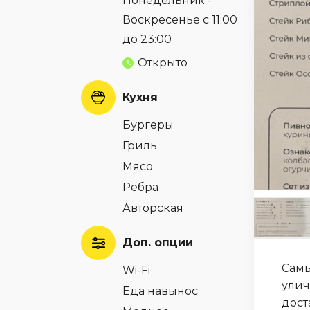
Понедельник -
Воскресенье с 11:00
до 23:00
Открыто
Кухня
Бургеры
Гриль
Мясо
Ребра
Авторская
Доп. опции
Самы
Wi-Fi
улич
Еда навынос
дост