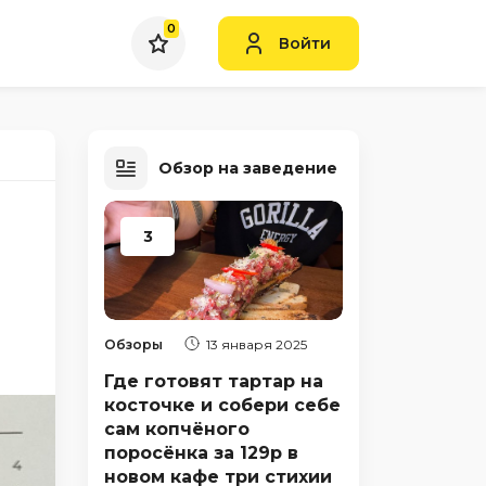
0
Войти
Обзор на заведение
3
Обзоры
13 января 2025
Где готовят тартар на
косточке и собери себе
сам копчёного
поросёнка за 129р в
новом кафе три стихии