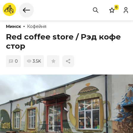
0
Минск
Кофейня
Red coffee store / Рэд кофе
стор
0
3.5K