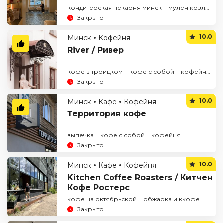
кондитерская пекарня минск
мулен козлова
Закрыто
10.0
Минск
Кофейня
River / Ривер
кофе в троицком
кофе с собой
кофейня в центре
Закрыто
10.0
Минск
Кафе
Кофейня
Территория кофе
выпечка
кофе с собой
кофейня
Закрыто
10.0
Минск
Кафе
Кофейня
Kitchen Coffee Roasters / Китчен
Кофе Ростерс
кофе на октябрьской
обжарка и ккофе
Закрыто