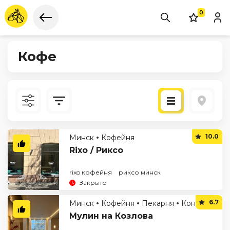
0
Кофе
Новые
10.0
Минск
Кофейня
По рейтингу
Rixo / Риксо
rixo кофейня
риксо минск
Закрыто
6.7
Минск
Кофейня
Пекарня
Кондитерская
Мулин на Козлова