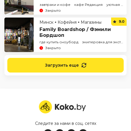
завтраки и кофе
кафе Редакция
уютная кофейня
Закрыто
9.0
Минск
Кофейня
Магазины
Family Boardshop / Фэмили
Бордшоп
где купить сноуборд
экиперовка для экстрима
Закрыто
Загрузить еще
Следите за нами в соц. сетях