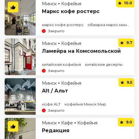
10.0
Минск
Кофейня
Маркс кофе ростерс
маркс кофе ростерс
обжарка маркс минск
Закрыто
9.7
Минск
Кофейня
Ламейра на Комсомольской
китайская кофейня
китайские десерты
Закрыто
9.5
Минск
Кофейня
Alt / Альт
кофе ALT
кофейня Минск Мир
Закрыто
9.0
Минск
Кафе
Кофейня
Редакция