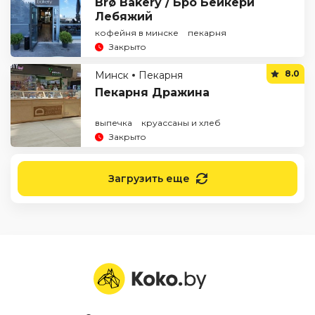
Brø Bakery / Бро Бейкери
Лебяжий
кофейня в минске
пекарня
Закрыто
8.0
Минск
Пекарня
Пекарня Дражина
выпечка
круассаны и хлеб
Закрыто
Загрузить еще