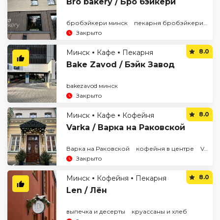
Bro bakery / Бро бэйкери
бробэйкери минск
пекарня бробэйкери
Закрыто
8.0
Минск
Кафе
Пекарня
Bake Zavod / Бэйк Завод
bakezavod минск
Закрыто
8.0
Минск
Кафе
Кофейня
Varka / Варка на Раковской
Варка на Раковской
кофейня в центре
Varka кофе
Закрыто
8.0
Минск
Кофейня
Пекарня
Len / Лён
выпечка и десерты
круассаны и хлеб