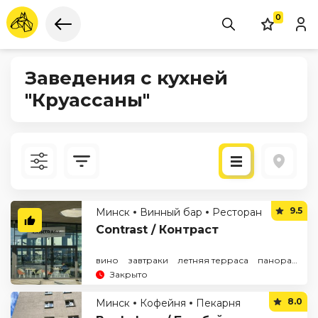
0
Заведения с кухней
"Круассаны"
Новые
9.5
Минск
Винный бар
Ресторан
По рейтингу
Contrast / Контраст
вино
завтраки
летняя терраса
панорамный вид
Закрыто
8.0
Минск
Кофейня
Пекарня