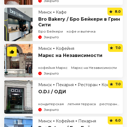
Закрыто
8.0
Минск
Кафе
Bro Bakery / Бро Бейкери в Грин
Сити
Бро Бейкери
кофе и выпечка
Закрыто
7.0
Минск
Кофейня
Маркс на Независимости
кофейня Маркс
Маркс на Независимости
Закрыто
7.0
Минск
Пекарня
Ресторан
Кондитерская
O.D.I / ОДИ
кондитерская
летняя терраса
ресторан в центре
Закрыто
6.0
Минск
Кофейня
Пекарня