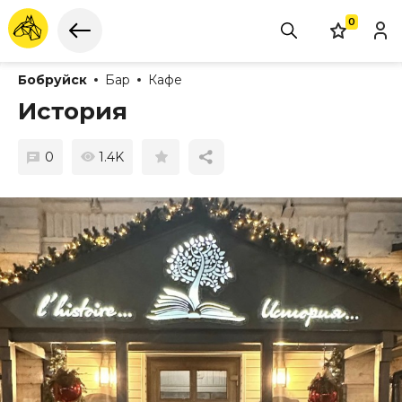
0
Бобруйск
Бар
Кафе
История
0
1.4K