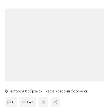
история бобруйск
кафе история бобруйск
0
1.4K