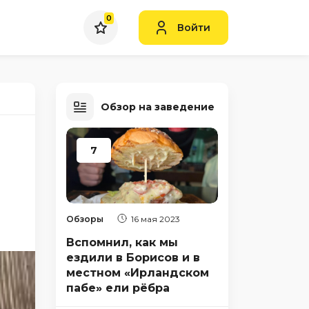
0
Войти
Обзор на заведение
7
Обзоры
16 мая 2023
Вспомнил, как мы
ездили в Борисов и в
местном «Ирландском
пабе» ели рёбра