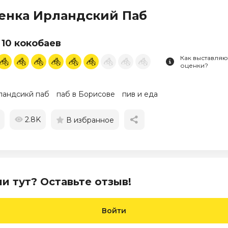
енка Ирландский Паб
 10 кокобаев
Как выставляю
оценки?
ландсикй паб
паб в Борисове
пив и еда
2.8K
В избранное
и тут? Оставьте отзыв!
Войти