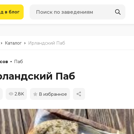
д в блог
-
-
Каталог
Ирландский Паб
сов
Паб
рландский Паб
2.8K
В избранное