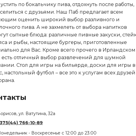
устить по бокальчику пива, отдохнуть после работы,
селиться с друзьями. Наш Паб предлагает всем
ющим оценить широкий выбор разливного и
лочного пива. А не захмелеть от выбора напитков
гут сытные блюда: различные пивные закуски, стей
яса и рыбы, настоящие бургеры, приготовленные
иально для Вас. Кроме всего прочего в Ирландском
 есть отличный выбор развлечений для шумной
ании. Стол для игры на бильярде, доски для игры в
с, настольный футбол – все это к услугам всех друзей
орана.
нтакты
орисов, ул. Ватутина, 32а
375(44) 766-10-89
онедельник - Воскресенье с 12:00 до 23:00