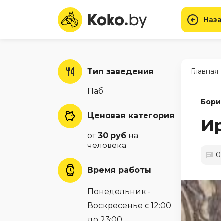
Наза
Тип заведения
Главная
Паб
Бори
Ценовая категория
И
от
30 руб
на
человека
0
Время работы
Понедельник -
Воскресенье с 12:00
до 23:00