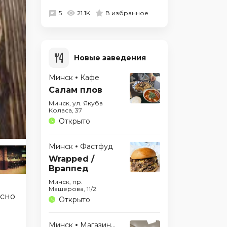
5
21.1K
В избранное
Новые заведения
Минск
Кафе
Салам плов
Минск, ул. Якуба
Коласа, 37
Открыто
Минск
Фастфуд
Wrapped /
Враппед
Минск, пр.
Машерова, 11/2
усно
Открыто
Минск
Магазины