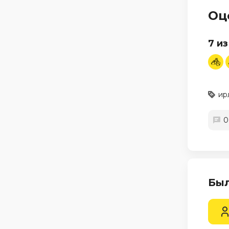
Оц
7 из
ир
0
Был