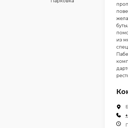
Парковка
проп
пове
жела
буты
помо
из м
спец
Пабе
комп
дарт
рест
Ко
Б
+
П