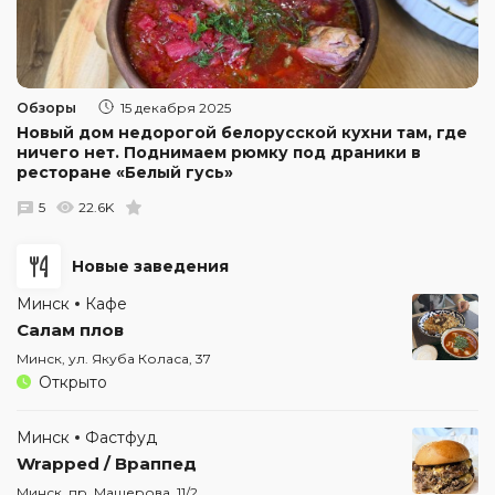
Обзоры
15 декабря 2025
Новый дом недорогой белорусской кухни там, где
ничего нет. Поднимаем рюмку под драники в
ресторане «Белый гусь»
5
22.6K
Новые заведения
Минск
Кафе
Салам плов
Минск, ул. Якуба Коласа, 37
Открыто
Минск
Фастфуд
Wrapped / Враппед
Минск, пр. Машерова, 11/2