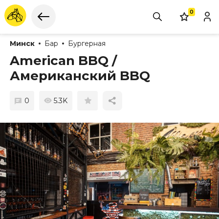
0
Минск
Бар
Бургерная
American BBQ /
Американский BBQ
0
5.3K