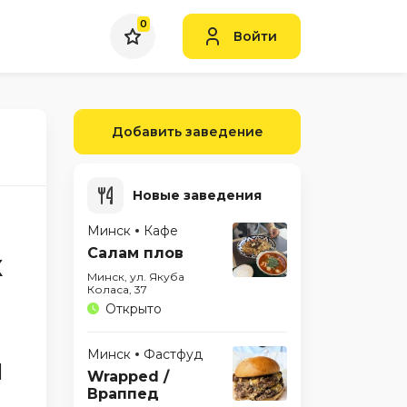
0
Войти
Добавить заведение
Новые заведения
Минск
Кафе
Салам плов
к
Минск, ул. Якуба
Коласа, 37
Открыто
Минск
Фастфуд
м
Wrapped /
Враппед