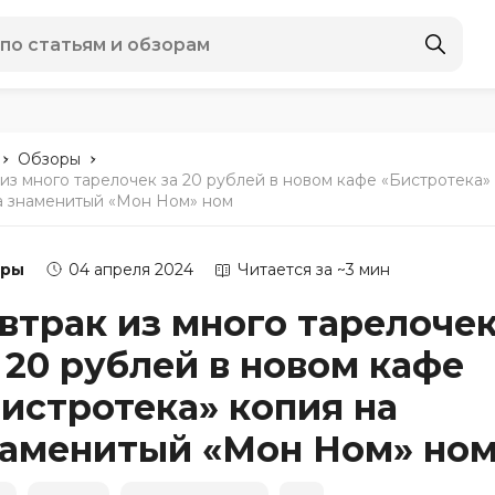
-
-
Обзоры
 из много тарелочек за 20 рублей в новом кафе «Бистротека»
а знаменитый «Мон Ном» ном
оры
04 апреля 2024
Читается за ~3 мин
втрак из много тарелоче
 20 рублей в новом кафе
истротека» копия на
аменитый «Мон Ном» но