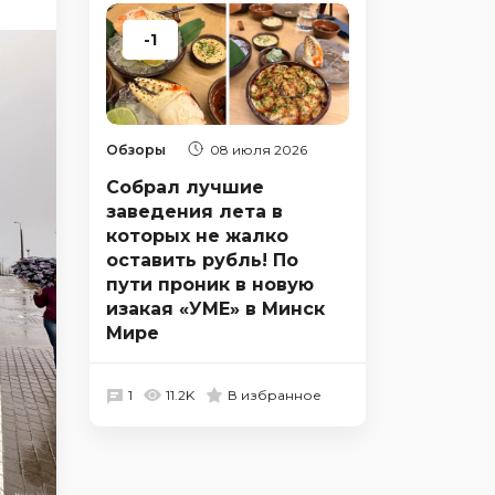
-1
Обзоры
08 июля 2026
Собрал лучшие
заведения лета в
которых не жалко
оставить рубль! По
пути проник в новую
изакая «УМЕ» в Минск
Мире
1
11.2K
В избранное