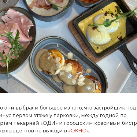
о они выбрали большое из того, что застройщик под
инус первом этаже у парковки, между годной по
ртам пекарней «ОДИ» и городским красивым бист
ых рецептов не выходи в
«ОКНО»
.