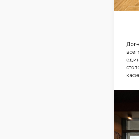
Дог-
всег
един
стол
кафе