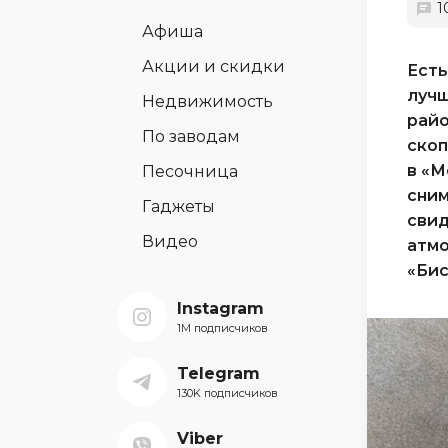
1
Афиша
Акции и скидки
Есть
лучш
Недвижимость
райо
По заводам
скоп
в «М
Песочница
сним
Гаджеты
свид
Видео
атмо
«Бис
Instagram
1M подписчиков
Telegram
130K подписчиков
Viber