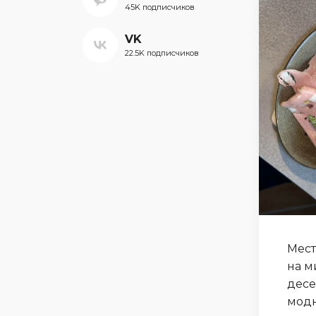
45K подписчиков
VK
22.5K подписчиков
Мест
на м
десе
модн