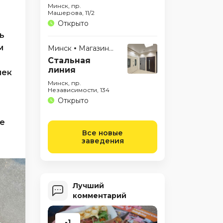
Минск, пр.
Машерова, 11/2
Открыто
ь
м
Минск
Магазины
Стальная
линия
чек
Минск, пр.
Независимости, 134
Открыто
ое
Все новые
заведения
Лучший
комментарий
-1