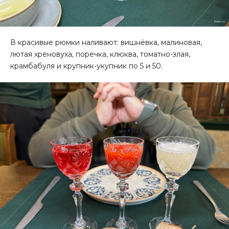
В красивые рюмки наливают: вишнёвка, малиновая,
лютая хреновуха, поречка, клюква, томатно-злая,
крамбабуля и крупник-укупник по 5 и 50.