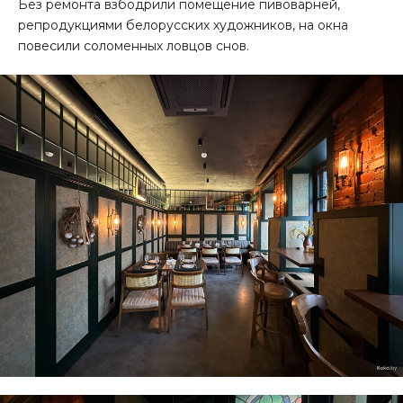
Без ремонта взбодрили помещение пивоварней,
репродукциями белорусских художников, на окна
повесили соломенных ловцов снов.