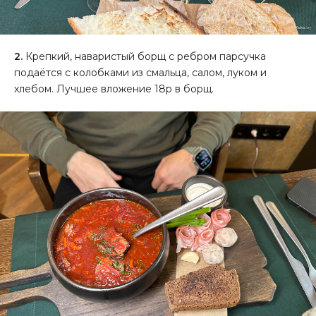
2.
Крепкий, наваристый борщ с ребром парсучка
подаётся с колобками из смальца, салом, луком и
хлебом. Лучшее вложение 18р в борщ.