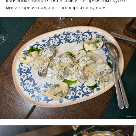
копчёных язычков ягнят в сливочно-горчичном соусе с
мини-пюре из подснежного корня сельдерея.