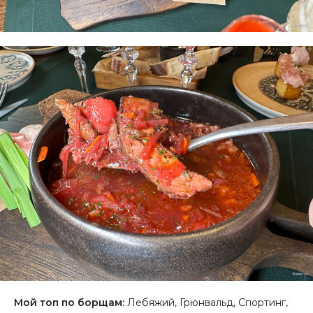
Мой топ по борщам:
Лебяжий, Грюнвальд, Спортинг,