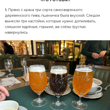
1.
Прямо с крана три сорта самосваренного
деревенского пива, пшеничка была вкусной. Следом
вынесли три настойки, которые нужно допиливать,
слишком ядрёные, горькие, аж слёзы грустью
навернулись.