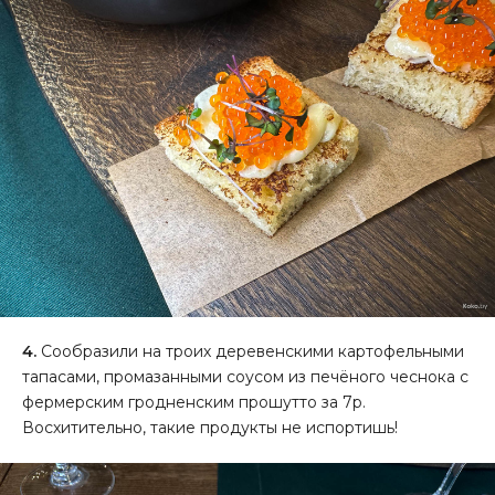
4.
Сообразили на троих деревенскими картофельными
тапасами, промазанными соусом из печёного чеснока с
фермерским гродненским прошутто за 7р.
Восхитительно, такие продукты не испортишь!