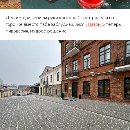
Лёгким движением руки контрол С, контрол V, и на
горочке вместо паба заблудившийся
«Патрик»
теперь
пивоварня, мудрое решение.