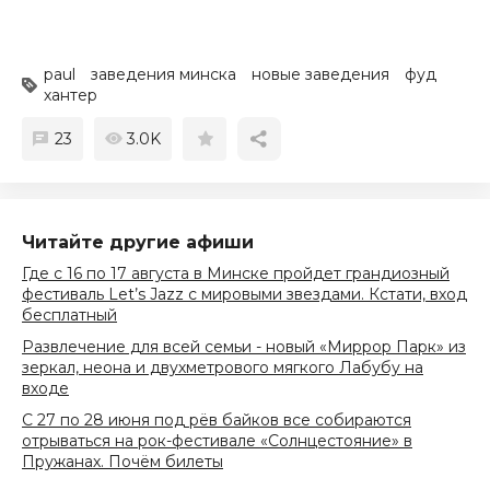
paul
заведения минска
новые заведения
фуд
хантер
23
3.0K
Читайте другие афиши
Где с 16 по 17 августа в Минске пройдет грандиозный
фестиваль Let’s Jazz с мировыми звездами. Кстати, вход
бесплатный
Развлечение для всей семьи - новый «Миррор Парк» из
зеркал, неона и двухметрового мягкого Лабубу на
входе
С 27 по 28 июня под рёв байков все собираются
отрываться на рок-фестивале «Солнцестояние» в
Пружанах. Почём билеты