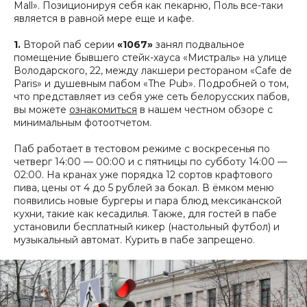
Mall». Позиционируя себя как пекарню, Поль все-таки
является в равной мере еще и кафе.
1.
Второй паб серии
«1067»
занял подвальное
помещение бывшего стейк-хауса «Мистраль» на улице
Володарского, 22, между лакшери рестораном «Cafe de
Paris» и душевным пабом «The Pub». Подробней о том,
что представляет из себя уже сеть белорусских пабов,
вы можете
ознакомиться
в нашем честном обзоре с
минимальным фотоотчетом.
Паб работает в тестовом режиме с воскресенья по
четверг 14:00 — 00:00 и с пятницы по субботу 14:00 —
02:00. На кранах уже порядка 12 сортов крафтового
пива, цены от 4 до 5 рублей за бокал. В ёмком меню
появились новые бургеры и пара блюд мексиканской
кухни, такие как кесадилья. Также, для гостей в пабе
установили бесплатный кикер (настольный футбол) и
музыкальный автомат. Курить в пабе запрещено.