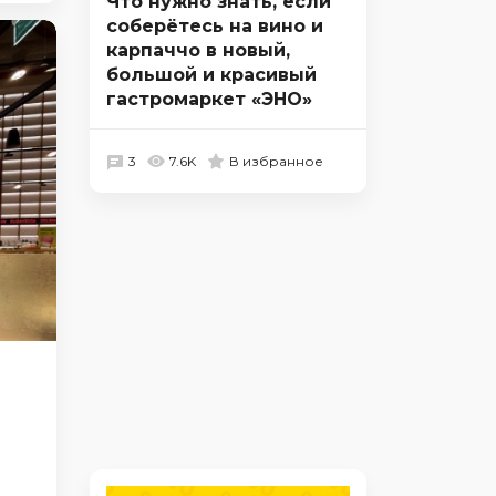
Что нужно знать, если
соберётесь на вино и
карпаччо в новый,
большой и красивый
гастромаркет «ЭНО»
3
7.6K
В избранное