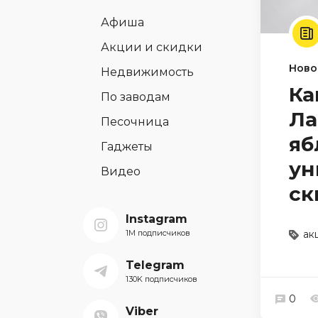
Афиша
Акции и скидки
Ново
Недвижимость
Ка
По заводам
Ла
Песочница
яб
Гаджеты
ун
Видео
ск
Instagram
1M подписчиков
ак
Telegram
130K подписчиков
0
Viber