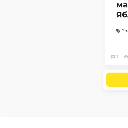
ма
Яб
Зо
1