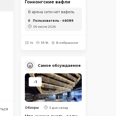
Гонконгские вафли
В арена сити нет вафель
0
Пользователь - 46089
09 июля 2026
14
33.1K
В избранное
Самое обсуждаемое
-1
Обзоры
3 дня назад
ться