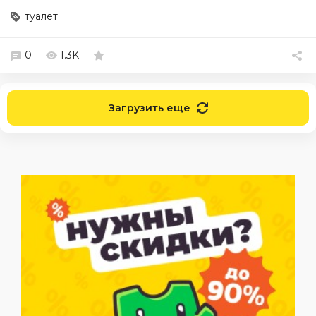
туалет
0
1.3K
Загрузить еще