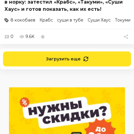
в норку: затестил «Крабс», «Такуми», «Суши
Хаус» и готов показать, как их есть!
8 кокобаев
Крабс
суши в тубе
Суши Хаус
Токуми
0
9.6K
Загрузить еще