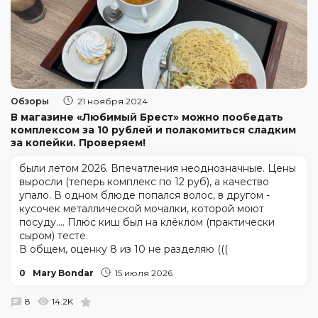
Обзоры
21 ноября 2024
В магазине «Любимый Брест» можно пообедать
комплексом за 10 рублей и полакомиться сладким
за копейки. Проверяем!
были летом 2026. Впечатления неоднозначные. Цены
выросли (теперь комплекс по 12 руб), а качество
упало. В одном блюде попался волос, в другом -
кусочек металлической мочалки, которой моют
посуду.... Плюс киш был на клёклом (практически
сыром) тесте.
В общем, оценку 8 из 10 не разделяю (((
0
Mary Bondar
15 июля 2026
8
14.2K